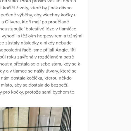
 na stálo. Proto prosím Vás lidi opět o
kočičí životy, které by jinak dávno
ezpečené výběhy, aby všechny kočky u
a Olivera, kteří mají po prodělané
neustupující bolestivé léze v tlamičce.
u vyhodil s těžkým herpesvirem a tržnými
ce zůstaly následky a nikdy nebude
poslední řadě jsme přijali Angie. 11ti
la půl roku zavřená v rozdělaném patrě
nout a přestala se o sebe stara, kdy se k
dy a v tlamce se našly útvary, které se
k nám dostala kočička, kterou někdo
 místo, aby se dostala do bezpečí..
y pro kočky, protože sami bychom to