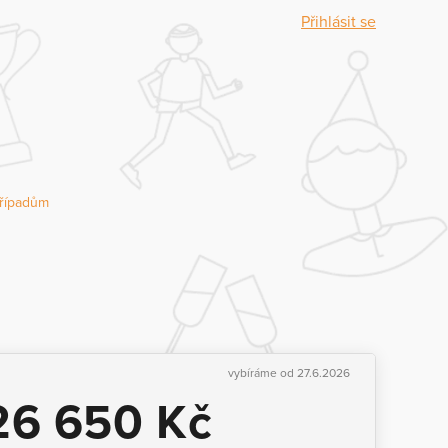
Přihlásit se
řípadům
vybíráme od 27.6.2026
26 650 Kč