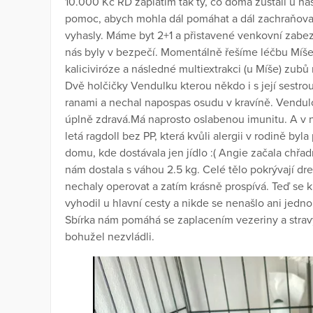
10.000 Kč RD zaplatím tak ty, co doma zůstali u nás
pomoc, abych mohla dál pomáhat a dál zachraňovat 
vyhasly. Máme byt 2+1 a přistavené venkovní zab
nás byly v bezpečí. Momentálně řešíme léčbu Míše 
kaliciviróze a následné multiextrakci (u Míše) zubů 
Dvě holčičky Vendulku kterou někdo i s její sestro
ranami a nechal napospas osudu v kravíně. Vendul
úplně zdravá.Má naprosto oslabenou imunitu. A v ne
letá ragdoll bez PP, která kvůli alergii v rodině by
domu, kde dostávala jen jídlo :( Angie začala chřad
nám dostala s váhou 2.5 kg. Celé tělo pokrývají dre
nechaly operovat a zatím krásně prospívá. Teď se 
vyhodil u hlavní cesty a nikde se nenašlo ani jedno
Sbírka nám pomáhá se zaplacením vezeriny a strav
bohužel nezvládli.