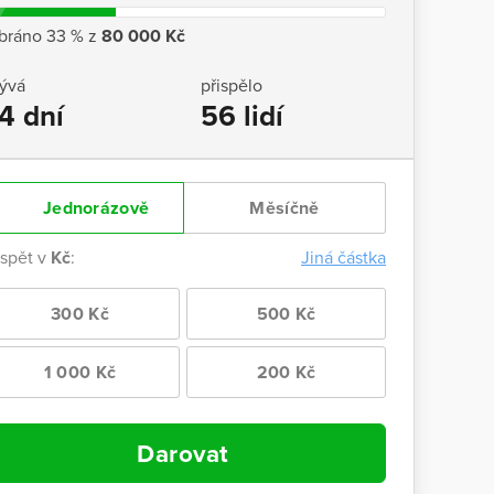
bráno 33 % z
80 000 Kč
ývá
přispělo
4 dní
56 lidí
Jednorázově
Měsíčně
ispět v
Kč
:
Jiná částka
300 Kč
500 Kč
1 000 Kč
200 Kč
Darovat