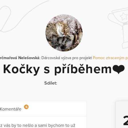
Krčmařová Nelešovská
: Dárcovská výzva pro projekt
Pomoc ztraceným p
Kočky s příběhem❤️
Sdílet:
6
Komentáře
 vás by to nešlo a sami bychom to už