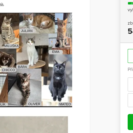
🙏
vy
zb
5
Př