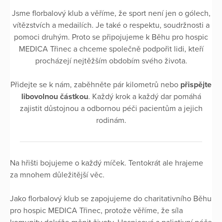
Jsme florbalový klub a věříme, že sport není jen o gólech,
vítězstvích a medailích. Je také o respektu, soudržnosti a
pomoci druhým. Proto se připojujeme k Běhu pro hospic
MEDICA Třinec a chceme společně podpořit lidi, kteří
procházejí nejtěžším obdobím svého života.
Přidejte se k nám, zaběhněte pár kilometrů nebo
přispějte
libovolnou částkou
. Každý krok a každý dar pomáhá
zajistit důstojnou a odbornou péči pacientům a jejich
rodinám.
Na hřišti bojujeme o každý míček. Tentokrát ale hrajeme
za mnohem důležitější věc.
Jako florbalový klub se zapojujeme do charitativního Běhu
pro hospic MEDICA Třinec, protože věříme, že síla