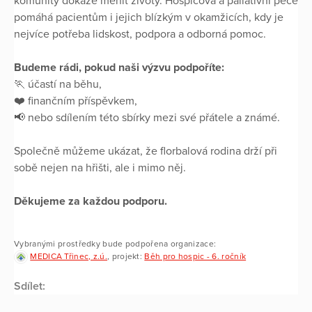
komunity dokáže měnit životy. Hospicová a paliativní péče
pomáhá pacientům i jejich blízkým v okamžicích, kdy je
nejvíce potřeba lidskost, podpora a odborná pomoc.
Budeme rádi, pokud naši výzvu podpoříte:
🏃 účastí na běhu,
❤️ finančním příspěvkem,
📢 nebo sdílením této sbírky mezi své přátele a známé.
Společně můžeme ukázat, že florbalová rodina drží při
sobě nejen na hřišti, ale i mimo něj.
Děkujeme za každou podporu.
Vybranými prostředky bude podpořena organizace:
MEDICA Třinec, z.ú.
, projekt:
Běh pro hospic - 6. ročník
Sdílet: