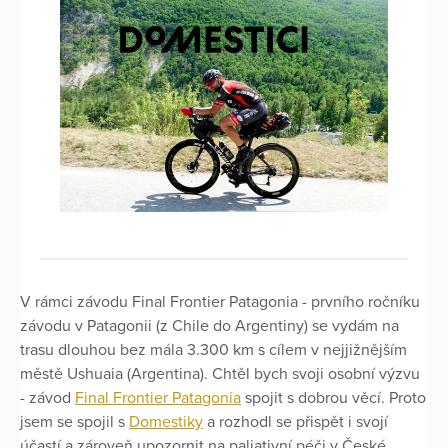
V rámci závodu Final Frontier Patagonia - prvního ročníku
závodu v Patagonii (z Chile do Argentiny) se vydám na
trasu dlouhou bez mála 3.300 km s cílem v nejjižnějším
městě Ushuaia (Argentina). Chtěl bych svoji osobní výzvu
- závod
Final Frontier Patagonia
spojit s dobrou věcí. Proto
jsem se spojil s
Domestiky
a rozhodl se přispět i svojí
účastí a zároveň upozornit na paliativní péči v České