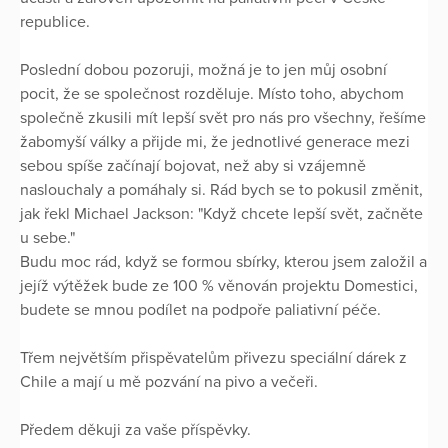
republice.
Poslední dobou pozoruji, možná je to jen můj osobní
pocit, že se společnost rozděluje. Místo toho, abychom
společně zkusili mít lepší svět pro nás pro všechny, řešíme
žabomyší války a přijde mi, že jednotlivé generace mezi
sebou spíše začínají bojovat, než aby si vzájemně
naslouchaly a pomáhaly si. Rád bych se to pokusil změnit,
jak řekl Michael Jackson: "Když chcete lepší svět, začněte
u sebe."
Budu moc rád, když se formou sbírky, kterou jsem založil a
jejíž výtěžek bude ze 100 % věnován projektu Domestici,
budete se mnou podílet na podpoře paliativní péče.
Třem největším přispěvatelům přivezu speciální dárek z
Chile a mají u mě pozvání na pivo a večeři.
Předem děkuji za vaše příspěvky.