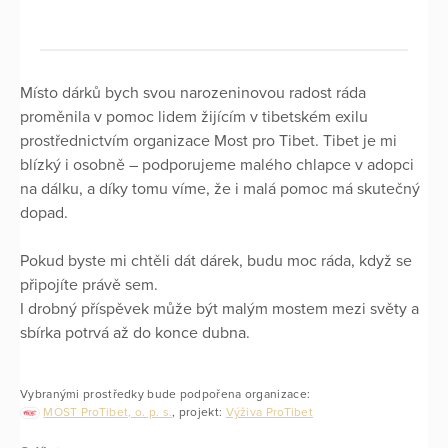
Místo dárků bych svou narozeninovou radost ráda
proměnila v pomoc lidem žijícím v tibetském exilu
prostřednictvím organizace Most pro Tibet. Tibet je mi
blízký i osobně – podporujeme malého chlapce v adopci
na dálku, a díky tomu víme, že i malá pomoc má skutečný
dopad.
Pokud byste mi chtěli dát dárek, budu moc ráda, když se
připojíte právě sem.
I drobný příspěvek může být malým mostem mezi světy a
sbírka potrvá až do konce dubna.
Vybranými prostředky bude podpořena organizace:
MOST ProTibet, o. p. s.
, projekt:
Výživa ProTibet