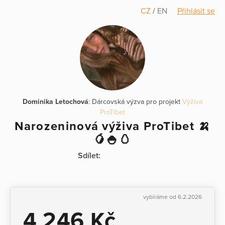
CZ
/
EN
Přihlásit se
Dominika Letochová
: Dárcovská výzva pro projekt
Výživa
ProTibet
Narozeninová výživa ProTibet 🍌
🥭🍚🥚
Sdílet:
vybíráme od 6.2.2026
4 246 Kč