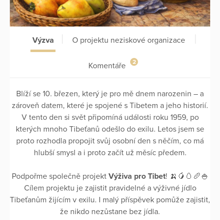
Výzva
O projektu neziskové organizace
2
Komentáře
Blíží se 10. březen, který je pro mě dnem narozenin – a
zároveň datem, které je spojené s Tibetem a jeho historií.
V tento den si svět připomíná události roku 1959, po
kterých mnoho Tibeťanů odešlo do exilu. Letos jsem se
proto rozhodla propojit svůj osobní den s něčím, co má
hlubší smysl a i proto začít už měsíc předem.
Podpořme společně projekt
Výživa pro Tibet
! 🍌🥭🥚🥖🍚
Cílem projektu je zajistit pravidelné a výživné jídlo
Tibeťanům žijícím v exilu. I malý příspěvek pomůže zajistit,
že nikdo nezůstane bez jídla.