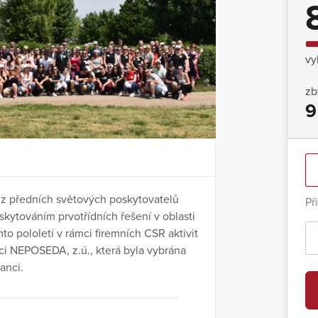
vy
zb
9
 z předních světových poskytovatelů
Př
kytováním prvotřídních řešení v oblasti
to pololetí v rámci firemních CSR aktivit
i NEPOSEDA, z.ú., která byla vybrána
anci.