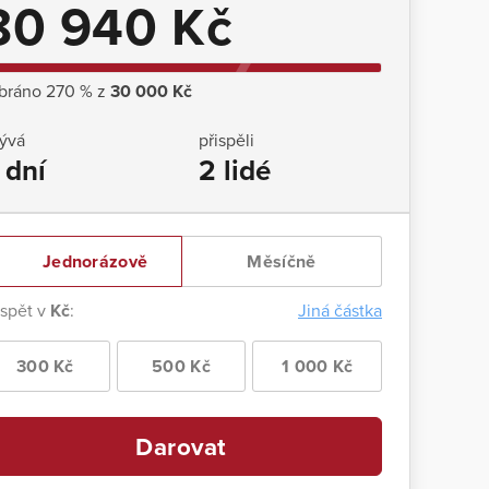
80 940 Kč
bráno 270 % z
30 000 Kč
ývá
přispěli
 dní
2 lidé
Jednorázově
Měsíčně
ispět v
Kč
:
Jiná částka
300 Kč
500 Kč
1 000 Kč
Darovat