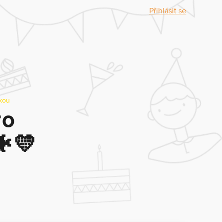
Přihlásit se
bkou
ro
🐠💛