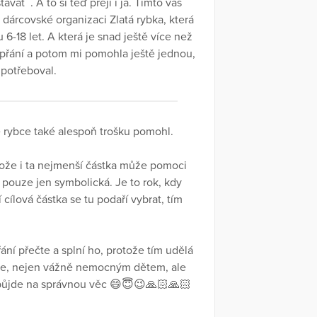
vat´´. A to si teď přeji i já. Tímto vás
 dárcovské organizaci Zlatá rybka, která
-18 let. A která je snad ještě více než
o přání a potom mi pomohla ještě jednou,
 potřeboval.
té rybce také alespoň trošku pomohl.
tože i ta nejmenší částka může pomoci
 pouze jen symbolická. Je to rok, kdy
cílová částka se tu podaří vybrat, tím
í přečte a splní ho, protože tím udělá
bce, nejen vážně nemocným dětem, ale
a půjde na správnou věc 😄😇😉🙏🏻🙏🏻