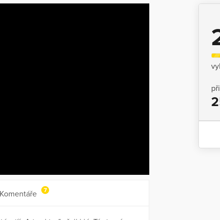
vy
př
2
7
Komentáře