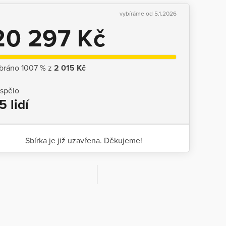
vybíráme od 5.1.2026
20 297 Kč
bráno 1007 % z
2 015 Kč
ispělo
5 lidí
Sbírka je již uzavřena. Děkujeme!