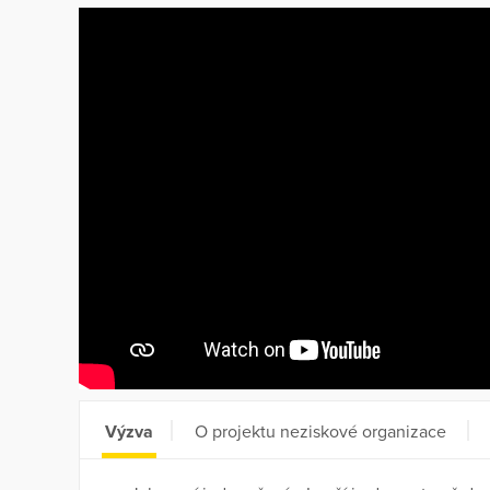
Výzva
O projektu neziskové organizace