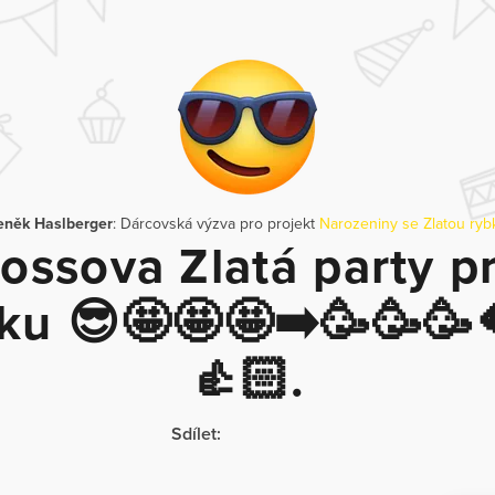
eněk Haslberger
: Dárcovská výzva pro projekt
Narozeniny se Zlatou ry
ossova Zlatá party p
ku 😎🤩🤩🤩➡️🥳🥳🥳
👍🏻.
Sdílet: