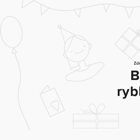
Zd
B
ryb