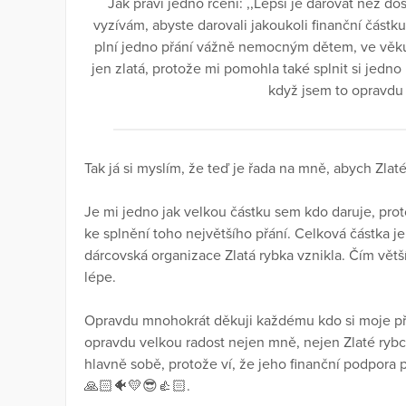
Jak praví jedno rčení: ,,Lepší je darovat než dostá
vyzívám, abyste darovali jakoukoli finanční částku
plní jedno přání vážně nemocným dětem, ve věku 6
jen zlatá, protože mi pomohla také splnit si jedn
když jsem to opravdu
Tak já si myslím, že teď je řada na mně, abych Zla
Je mi jedno jak velkou částku sem kdo daruje, pro
ke splnění toho největšího přání. Celková částka je
dárcovská organizace Zlatá rybka vznikla. Čím větší 
lépe.
Opravdu mnohokrát děkuji každému kdo si moje přán
opravdu velkou radost nejen mně, nejen Zlaté ry
hlavně sobě, protože ví, že jeho finanční podpor
🙏🏻🐠💛😎👍🏻.