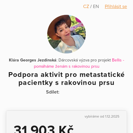
CZ
/
EN
Přihlásit se
Klára Georges Jezdinská
: Dárcovská výzva pro projekt
Bellis -
pomáháme ženám s rakovinou prsu
Podpora aktivit pro metastatické
pacientky s rakovinou prsu
Sdílet:
vybíráme od 1.12.2025
31 903 Kč