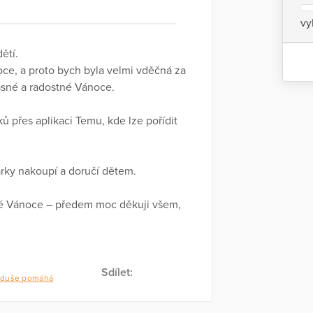
vy
ětí.
oce, a proto bych byla velmi vděčná za
ásné a radostné Vánoce.
 přes aplikaci Temu, kde lze pořídit
rky nakoupí a doručí dětem.
né Vánoce – předem moc děkuji všem,
Sdílet:
 duše pomáhá