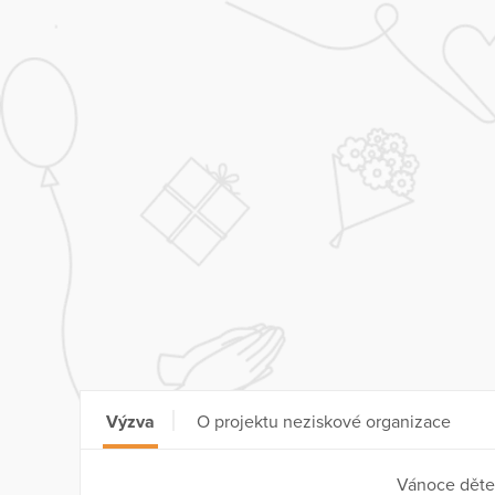
Výzva
O projektu neziskové organizace
Vánoce dět