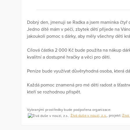
Dobrý den, jmenuji se Radka a jsem maminka čtyř d
Jedno dítě mám v péči, zbytek dětí přijede na Ván
jakoukoli pomoc s dárky, aby měly všechny děti kr
Cílová částka 2 000 Kč bude použita na nákup dárků
kvalitní a dostupné hračky a věci pro děti.
Peníze bude využívat důvěryhodná osoba, která dá
Každá pomoc znamená pro mé děti radost a šťast
kteří se rozhodnou přispět.
Vybranými prostředky bude podpořena organizace:
Živá duše v nouzi, z.s.
, projekt:
Živá