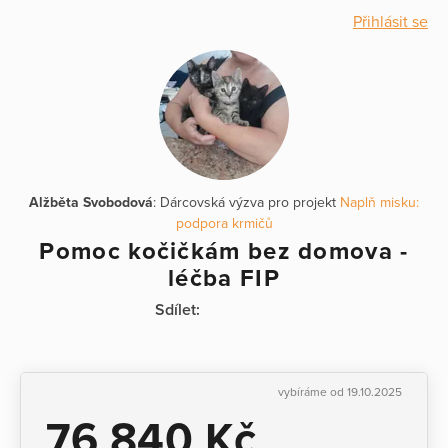
Přihlásit se
Alžběta Svobodová
: Dárcovská výzva pro projekt
Naplň misku:
podpora krmičů
Pomoc kočičkám bez domova -
léčba FIP
Sdílet:
vybíráme od 19.10.2025
76 840 Kč