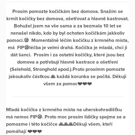
Prosím pomozte kočičkám bez domova. Snažím se
krmit kočičky bez domova, ošetřovat a hlavně kastrovat.
Bohužel jsem na vše sama a za bezmala 10 let se
nenašel nikdo, kdo by byl ochoten kočičkám jakkoliv
pomoci.😪 Momentálně léčím kočičku z krmného místa,
má FIP😪léčba je velmi drahá. Kočička je mladá, chci ji
dát šanci. Prosím i za ostatni kočičky, které jsou bez
domova a potřebují hlavně kastrace a ošetření
(Selehold, Stronghold apod.).Proto prosímm pomozte
jakoukoliv částkou 🙏 každá korunka se počítá. Děkuji
všem za pomoc❤️❤️❤️
Mladá kočička z krmného místa na uherskohradišťku
má nemoc FIP😪. Proto moc prosím lidičky spojme se a
pomozme i této kočičce 🙏🙏🙏Děkuji všem, kteří
pomáhají ❤️❤️❤️