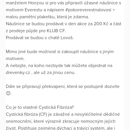
manželem Honzou si pro vás připravili úžasné náušnice s
motivem Everestu a nápisem #pokoreverestnalovosi +
malou pamětní plaketku, která je zdarma.
Náušnice se budou prodávat v den akce za 200 Kč a část
z prodeje půjde pro KLUB CF.
Prodávat se budou v chatě Lovoš.
Mimo jiné bude možnost si zakoupit náušnice s jiným
motivem.
A nebojte, na koho nezbyde tak můžete objednat na
drevenky.cz , ale už za jinou cenu.
Dále se připravují překvapení, která se postupně dozvíte
😊.
Co je to vlastně Cystická Fibróza?
Cystická fibróza (CF) je závažné a nevyléčitelné dědičné
onemocnění, které výrazně zkracuje nemocným jejich
život. Postihuje zejména dýchací a trávící systém, ale i