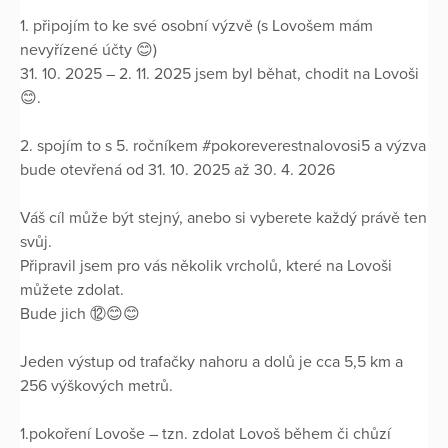
1. připojím to ke své osobní výzvě (s Lovošem mám
nevyřízené účty 😊)
31. 10. 2025 – 2. 11. 2025 jsem byl běhat, chodit na Lovoši
😊.
2. spojím to s 5. ročníkem #pokoreverestnalovosi5 a výzva
bude otevřená od 31. 10. 2025 až 30. 4. 2026
Váš cíl může být stejný, anebo si vyberete každý právě ten
svůj.
Připravil jsem pro vás několik vrcholů, které na Lovoši
můžete zdolat.
Bude jich ⑫😊😊
Jeden výstup od trafačky nahoru a dolů je cca 5,5 km a
256 výškových metrů.
1.pokoření Lovoše – tzn. zdolat Lovoš během či chůzí