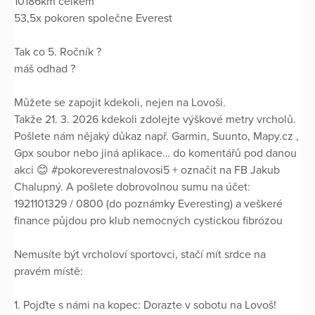
10186km celkem
53,5x pokoren společne Everest
Tak co 5. Ročník ?
máš odhad ?
Můžete se zapojit kdekoli, nejen na Lovoši.
Takže 21. 3. 2026 kdekoli zdolejte výškové metry vrcholů.
Pošlete nám nějaký důkaz např. Garmin, Suunto, Mapy.cz ,
Gpx soubor nebo jiná aplikace… do komentářů pod danou
akci 😊 #pokoreverestnalovosi5 + označit na FB Jakub
Chalupný. A pošlete dobrovolnou sumu na účet:
1921101329 / 0800 (do poznámky Everesting) a veškeré
finance půjdou pro klub nemocných cystickou fibrózou
Nemusíte být vrcholoví sportovci, stačí mít srdce na
pravém místě:
1. Pojďte s námi na kopec: Dorazte v sobotu na Lovoš!