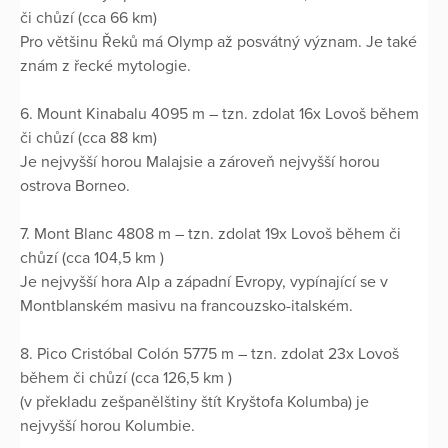
či chůzí (cca 66 km)
Pro většinu Řeků má Olymp až posvátný význam. Je také
znám z řecké mytologie.
6. Mount Kinabalu 4095 m – tzn. zdolat 16x Lovoš během
či chůzí (cca 88 km)
Je nejvyšší horou Malajsie a zároveň nejvyšší horou
ostrova Borneo.
7. Mont Blanc 4808 m – tzn. zdolat 19x Lovoš během či
chůzí (cca 104,5 km )
Je nejvyšší hora Alp a západní Evropy, vypínající se v
Montblanském masivu na francouzsko-italském.
8. Pico Cristóbal Colón 5775 m – tzn. zdolat 23x Lovoš
během či chůzí (cca 126,5 km )
(v překladu zešpanělštiny štít Kryštofa Kolumba) je
nejvyšší horou Kolumbie.