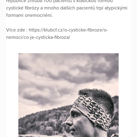
republice zhruba 700 pacientů s klasickou formou
cystické fibrózy a mnoho dalších pacientů trpí atypickými
formami onemocnění.
Více zde : https://klubcf.cz/o-cysticke-fibroze/o-
nemoci/co-je-cysticka-fibroza/