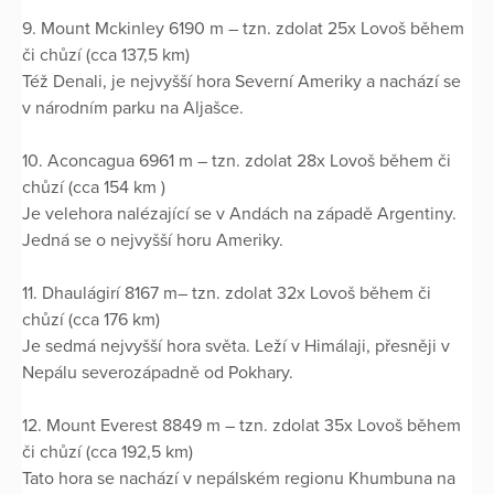
9. Mount Mckinley 6190 m – tzn. zdolat 25x Lovoš během
či chůzí (cca 137,5 km)
Též Denali, je nejvyšší hora Severní Ameriky a nachází se
v národním parku na Aljašce.
10. Aconcagua 6961 m – tzn. zdolat 28x Lovoš během či
chůzí (cca 154 km )
Je velehora nalézající se v Andách na západě Argentiny.
Jedná se o nejvyšší horu Ameriky.
11. Dhaulágirí 8167 m– tzn. zdolat 32x Lovoš během či
chůzí (cca 176 km)
Je sedmá nejvyšší hora světa. Leží v Himálaji, přesněji v
Nepálu severozápadně od Pokhary.
12. Mount Everest 8849 m – tzn. zdolat 35x Lovoš během
či chůzí (cca 192,5 km)
Tato hora se nachází v nepálském regionu Khumbuna na