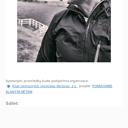
Vybranými prostředky bude podpořena organizace:
Klub nemocných cystickou fibrózou, z.s.
, projekt:
POMÁHÁME
SLANÝM DĚTEM
Sdílet: