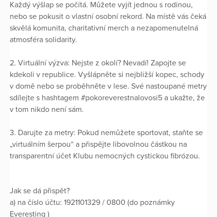
Každý výšlap se počítá. Můžete vyjít jednou s rodinou,
nebo se pokusit o vlastní osobní rekord. Na místě vás čeká
skvělá komunita, charitativní merch a nezapomenutelná
atmosféra solidarity.
2. Virtuální výzva: Nejste z okolí? Nevadí! Zapojte se
kdekoli v republice. Vyšlápněte si nejbližší kopec, schody
v domě nebo se proběhněte v lese. Své nastoupané metry
sdílejte s hashtagem #pokoreverestnalovosi5 a ukažte, že
v tom nikdo není sám.
3. Darujte za metry: Pokud nemůžete sportovat, staňte se
„virtuálním šerpou“ a přispějte libovolnou částkou na
transparentní účet Klubu nemocných cystickou fibrózou.
Jak se dá přispět?
a) na číslo účtu: 1921101329 / 0800 (do poznámky
Everesting )