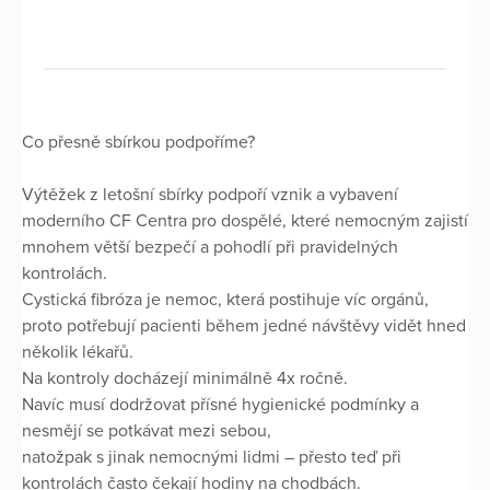
Co přesně sbírkou podpoříme?
Výtěžek z letošní sbírky podpoří vznik a vybavení
moderního CF Centra pro dospělé, které nemocným zajistí
mnohem větší bezpečí a pohodlí při pravidelných
kontrolách.
Cystická fibróza je nemoc, která postihuje víc orgánů,
proto potřebují pacienti během jedné návštěvy vidět hned
několik lékařů.
Na kontroly docházejí minimálně 4x ročně.
Navíc musí dodržovat přísné hygienické podmínky a
nesmějí se potkávat mezi sebou,
natožpak s jinak nemocnými lidmi – přesto teď při
kontrolách často čekají hodiny na chodbách.