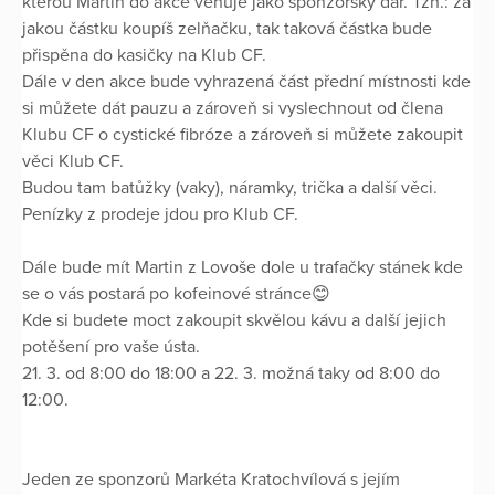
kterou Martin do akce věnuje jako sponzorský dar. Tzn.: za
jakou částku koupíš zelňačku, tak taková částka bude
přispěna do kasičky na Klub CF.
Dále v den akce bude vyhrazená část přední místnosti kde
si můžete dát pauzu a zároveň si vyslechnout od člena
Klubu CF o cystické fibróze a zároveň si můžete zakoupit
věci Klub CF.
Budou tam batůžky (vaky), náramky, trička a další věci.
Penízky z prodeje jdou pro Klub CF.
Dále bude mít Martin z Lovoše dole u trafačky stánek kde
se o vás postará po kofeinové stránce😊
Kde si budete moct zakoupit skvělou kávu a další jejich
potěšení pro vaše ústa.
21. 3. od 8:00 do 18:00 a 22. 3. možná taky od 8:00 do
12:00.
Jeden ze sponzorů Markéta Kratochvílová s jejím