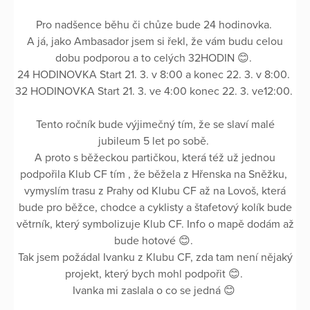
Pro nadšence běhu či chůze bude 24 hodinovka.
A já, jako Ambasador jsem si řekl, že vám budu celou
dobu podporou a to celých 32HODIN 😊.
24 HODINOVKA Start 21. 3. v 8:00 a konec 22. 3. v 8:00.
32 HODINOVKA Start 21. 3. ve 4:00 konec 22. 3. ve12:00.
Tento ročník bude výjimečný tím, že se slaví malé
jubileum 5 let po sobě.
A proto s běžeckou partičkou, která též už jednou
podpořila Klub CF tím , že běžela z Hřenska na Sněžku,
vymyslím trasu z Prahy od Klubu CF až na Lovoš, která
bude pro běžce, chodce a cyklisty a štafetový kolík bude
větrník, který symbolizuje Klub CF. Info o mapě dodám až
bude hotové 😊.
Tak jsem požádal Ivanku z Klubu CF, zda tam není nějaký
projekt, který bych mohl podpořit 😊.
Ivanka mi zaslala o co se jedná 😊