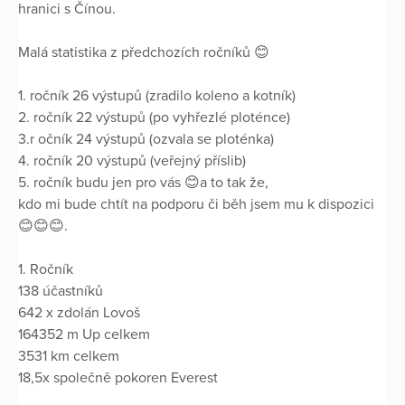
hranici s Čínou.
Malá statistika z předchozích ročníků 😊
1. ročník 26 výstupů (zradilo koleno a kotník)
2. ročník 22 výstupů (po vyhřezlé ploténce)
3.r očník 24 výstupů (ozvala se ploténka)
4. ročník 20 výstupů (veřejný příslib)
5. ročník budu jen pro vás 😊a to tak že,
kdo mi bude chtít na podporu či běh jsem mu k dispozici
😊😊😊.
1. Ročník
138 účastníků
642 x zdolán Lovoš
164352 m Up celkem
3531 km celkem
18,5x společně pokoren Everest