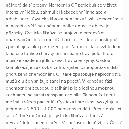
některé další orgány. Nemocní s CF potřebují celý život
intenzivní léčbu, zahrnující každodenní inhalace a
rehabilitace. Cystická fibróza není nakažlivá. Nemocní se s
ní narodí a většinou během krátké doby se objeví její
příznaky. Cystická fibróza se projevuje především
opakovanými infekcemi dýchacích cest, které postupně
způsobují fatální poškození plic. Nemocní také vzhledem
k poruše funkce slinivky břišní špatně tráví jídlo. Proto
musí ke každému jídlu užívat trávicí enzymy. Častou
komplikací je cukrovka, cirhóza jater, osteoporóza a další
přidružená onemocnění. CF také způsobuje neplodnost u
mužů a u žen snižuje šanci na početí. V konečné fázi
onemocnění způsobuje selhání plic a jedinou možnou
záchranou se stává transplantace plic. Ta bohužel není
možná u všech pacientů. Cystická fibróza se vyskytuje u
jednoho z 2.500 – 4.000 narozených děti. Přes zlepšující
se léčebné možnosti je cystická fibróza zatím stále
nevyléčitelné onemocnění. V současné době žije v České