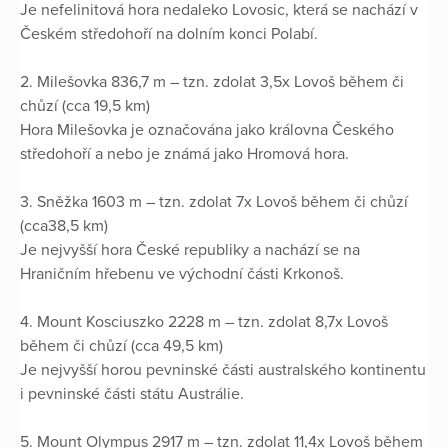
Je nefelinitová hora nedaleko Lovosic, která se nachází v
Českém středohoří na dolním konci Polabí.
2. Milešovka 836,7 m – tzn. zdolat 3,5x Lovoš během či
chůzí (cca 19,5 km)
Hora Milešovka je označována jako královna Českého
středohoří a nebo je známá jako Hromová hora.
3. Sněžka 1603 m – tzn. zdolat 7x Lovoš během či chůzí
(cca38,5 km)
Je nejvyšší hora České republiky a nachází se na
Hraničním hřebenu ve východní části Krkonoš.
4. Mount Kosciuszko 2228 m – tzn. zdolat 8,7x Lovoš
během či chůzí (cca 49,5 km)
Je nejvyšší horou pevninské části australského kontinentu
i pevninské části státu Austrálie.
5. Mount Olympus 2917 m – tzn. zdolat 11,4x Lovoš během