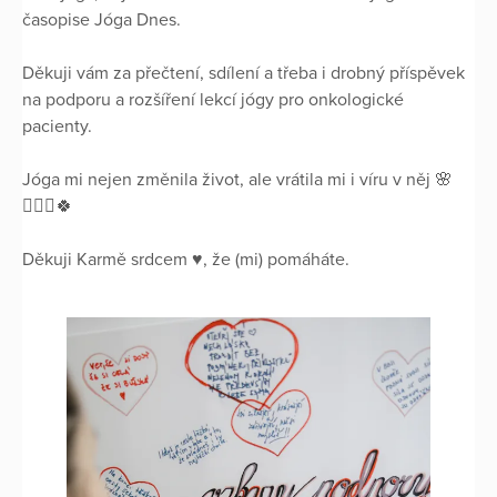
časopise Jóga Dnes.
Děkuji vám za přečtení, sdílení a třeba i drobný příspěvek
na podporu a rozšíření lekcí jógy pro onkologické
pacienty.
Jóga mi nejen změnila život, ale vrátila mi i víru v něj 🌸
🧘🏽‍♀️🍀
Děkuji Karmě srdcem ♥️, že (mi) pomáháte.