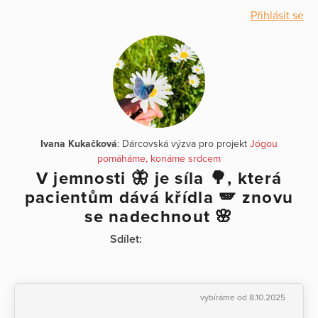
Přihlásit se
Ivana Kukačková
: Dárcovská výzva pro projekt
Jógou
pomáháme, konáme srdcem
V jemnosti 🦋 je síla 🌳, která
pacientům dává křídla 🪽 znovu
se nadechnout 🌸
Sdílet:
vybíráme od 8.10.2025