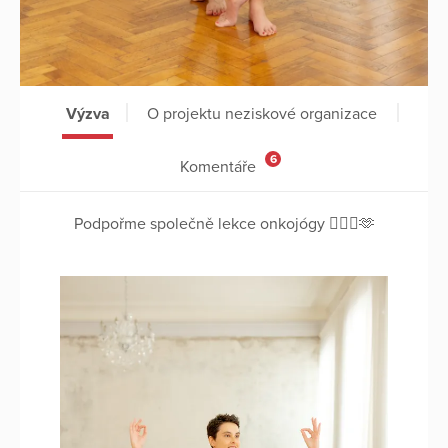
Výzva
O projektu neziskové organizace
6
Komentáře
Podpořme společně lekce onkojógy 🧘🏽‍♀️🫶