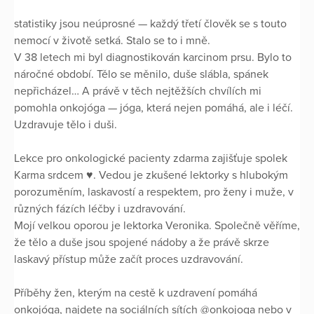
statistiky jsou neúprosné — každý třetí člověk se s touto
nemocí v životě setká. Stalo se to i mně.
V 38 letech mi byl diagnostikován karcinom prsu. Bylo to
náročné období. Tělo se měnilo, duše slábla, spánek
nepřicházel… A právě v těch nejtěžších chvílích mi
pomohla onkojóga — jóga, která nejen pomáhá, ale i léčí.
Uzdravuje tělo i duši.
Lekce pro onkologické pacienty zdarma zajišťuje spolek
Karma srdcem ♥️. Vedou je zkušené lektorky s hlubokým
porozuměním, laskavostí a respektem, pro ženy i muže, v
různých fázích léčby i uzdravování.
Mojí velkou oporou je lektorka Veronika. Společně věříme,
že tělo a duše jsou spojené nádoby a že právě skrze
laskavý přístup může začít proces uzdravování.
Příběhy žen, kterým na cestě k uzdravení pomáhá
onkojóga, najdete na sociálních sítích @onkojoga nebo v