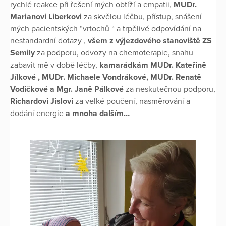
rychlé reakce při řešení mých obtíží a empatii,
MUDr.
Marianovi Liberkovi
za skvělou léčbu, přístup, snášení
mých pacientských “vrtochů “ a trpělivé odpovídání na
nestandardní dotazy ,
všem z výjezdového stanoviště ZS
Semily
za podporu, odvozy na chemoterapie, snahu
zabavit mě v době léčby,
kamarádkám MUDr. Kateřině
Jílkové , MUDr. Michaele Vondrákové, MUDr. Renatě
Vodičkové a Mgr. Janě Pálkové
za neskutečnou podporu,
Richardovi Jislovi
za velké poučení, nasměrování a
dodání energie
a mnoha dalším…