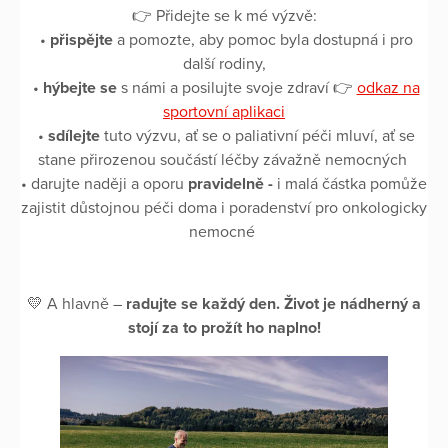
👉 Přidejte se k mé výzvě:
•
přispějte
a pomozte, aby pomoc byla dostupná i pro
další rodiny,
•
hýbejte se
s námi a posilujte svoje zdraví 👉
odkaz na
sportovní aplikaci
•
sdílejte
tuto výzvu, ať se o paliativní péči mluví, ať se
stane přirozenou součástí léčby závažně nemocných
• darujte naději a oporu
pravidelně -
i malá částka pomůže
zajistit důstojnou péči doma i poradenství pro onkologicky
nemocné
💛 A hlavně –
radujte se každý den. Život je nádherný a
stojí za to prožít ho naplno!