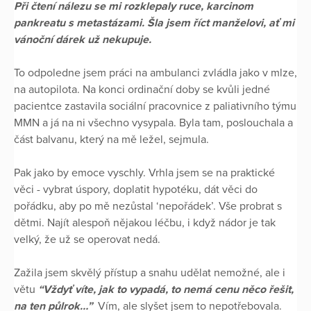
Při čtení nálezu se mi rozklepaly ruce, karcinom
pankreatu s metastázami. Šla jsem říct manželovi, ať mi
vánoční dárek už nekupuje.
To odpoledne jsem práci na ambulanci zvládla jako v mlze,
na autopilota. Na konci ordinační doby se kvůli jedné
pacientce zastavila sociální pracovnice z paliativního týmu
MMN a já na ni všechno vysypala. Byla tam, poslouchala a
část balvanu, který na mě ležel, sejmula.
Pak jako by emoce vyschly. Vrhla jsem se na praktické
věci - vybrat úspory, doplatit hypotéku, dát věci do
pořádku, aby po mě nezůstal ‘nepořádek’. Vše probrat s
dětmi. Najít alespoň nějakou léčbu, i když nádor je tak
velký, že už se operovat nedá.
Zažila jsem skvělý přístup a snahu udělat nemožné, ale i
větu
“Vždyť víte, jak to vypadá, to nemá cenu něco řešit,
na ten půlrok…”
Vím, ale slyšet jsem to nepotřebovala.