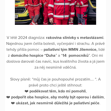
V létě 2024 diagnóza:
rakovina slinivky s metastázami
.
Najednou jsem čelila bolesti, vyčerpání i strachu. A právě
tehdy přišla pomoc –
paliativní tým MMN Jilemnice,
lidé
z
domácího hospice “Duha
” a “
14 pomocníků
”. Oni mi
doslova darovali čas navíc, kus kvalitního života a já jsem
za něj nesmírně vděčná.
Slovy písně: “můj čas je pouhopouhé prozatím…. “. A
právě proto chci ještě stihnout:
❤️
poděkovat těm, kdo mi pomohli
,
❤️
podpořit oba hospice, aby mohly být oporou i dalším
,
❤️
ukázat, jak nesmírně důležitá je paliativní péče
.