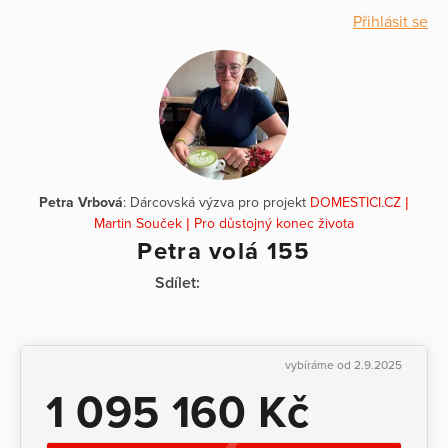
Přihlásit se
Petra Vrbová
: Dárcovská výzva pro projekt
DOMESTICI.CZ |
Martin Souček | Pro důstojný konec života
Petra volá 155
Sdílet:
vybíráme od 2.9.2025
1 095 160 Kč