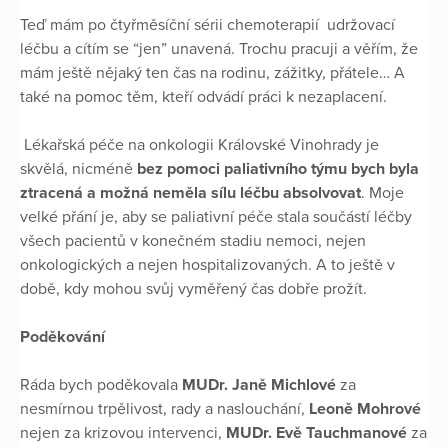
Teď mám po čtyřměsíční sérii chemoterapií udržovací
léčbu a cítím se “jen” unavená. Trochu pracuji a věřím, že
mám ještě nějaký ten čas na rodinu, zážitky, přátele… A
také na pomoc těm, kteří odvádí práci k nezaplacení.
Lékařská péče na onkologii Královské Vinohrady je
skvělá, nicméně
bez pomoci paliativního týmu bych byla
ztracená a možná neměla sílu léčbu absolvovat
. Moje
velké přání je, aby se paliativní péče stala součástí léčby
všech pacientů v konečném stadiu nemoci, nejen
onkologických a nejen hospitalizovaných. A to ještě v
době, kdy mohou svůj vyměřený čas dobře prožít.
Poděkování
Ráda bych poděkovala
MUDr. Janě Michlové
za
nesmírnou trpělivost, rady a naslouchání,
Leoně Mohrové
nejen za krizovou intervenci,
MUDr. Evě Tauchmanové
za