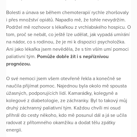
Bolesti a únava se během chemoterapií rychle zhoršovaly
i přes množství opiátů. Napadlo mě, že tohle nevydržím.
Podržel mě rozhovor s lékařkou z vrchlabského hospicu. O
tom, proč se nebát, co ještě lze udělat, jak vypadá umírání
na nádor, co s rodinou, že je mi k dispozici psycholožka.
Ani jako lékařka jsem nevěděla, že s tím vším umí pomoci
paliativní tým.
Pomůže dobře žít i s nepříznivou
prognózou.
O své nemoci jsem všem otevřeně řekla a konečně se
naučila přijímat pomoc. Najednou byla okolo mě spousta
úžasných, podporujících lidí. Kamarádky, kolegyně a
kolegové z diabetologie, ze záchranky. Byl to takový můj
druhý záchranný paliativní tým. Každou chvíli mi osud
přihrál do cesty někoho, kdo mě posunul dál a já se učila
radovat z přítomného okamžiku a dodat tělu zpátky
energii.