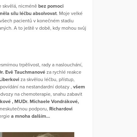
e skvělá, nicméně
bez pomoci
měla sílu léčbu absolvovat
. Moje velké
by všech pacientů v konečném stadiu
ných. A to ještě v době, kdy mohou svůj
smírnou trpělivost, rady a naslouchání,
r. Evě Tauchmanové
za rychlé reakce
Liberkovi
za skvělou léčbu, přístup,
dpovídání na nestandardní dotazy ,
všem
odvozy na chemoterapie, snahu zabavit
kové , MUDr. Michaele Vondrákové,
 neskutečnou podporu,
Richardovi
ergie
a mnoha dalším…