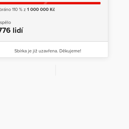
bráno 110 % z
1 000 000 Kč
ispělo
776 lidí
Sbírka je již uzavřena. Děkujeme!