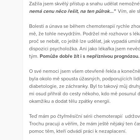
Zažila jsem skvělý přístup a snahu udělat nemožné,
nemá cenu něco řešit, na ten půlrok…”
Vím, ale s
Bolesti a únava se během chemoterapií rychle zhor
mě, že tohle nevydržím. Podržel mě rozhovor s lék
proč se nebát, co ještě lze udělat, jak vypadá umírá
dispozici psycholožka. Ani jako lékařka jsem nevěd
tým.
Pomůže dobře žít i s nepříznivou prognózou.
O své nemoci jsem všem otevřeně řekla a konečně
byla okolo mě spousta úžasných, podporujících lid
diabetologie, ze záchranky. Byl to takový můj druh
mi osud přihrál do cesty někoho, kdo mě posunul dá
okamžiku a dodat tělu zpátky energii.
Teď mám po čtyřměsíční sérii chemoterapií udržova
Trochu pracuji a věřím, že mám ještě nějaký ten čas
pomoc těm, kteří odvádí práci k nezaplacení.