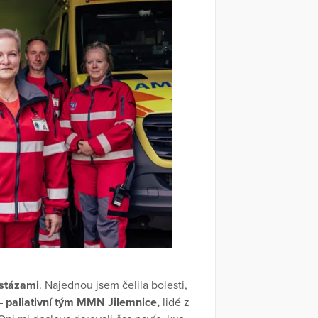
astázami
. Najednou jsem čelila bolesti,
 –
paliativní tým MMN Jilemnice,
lidé z