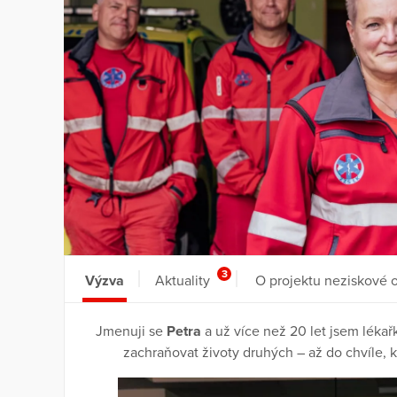
3
Výzva
Aktuality
O projektu neziskové 
Jmenuji se
Petra
a už více než 20 let jsem lékař
zachraňovat životy druhých – až do chvíle,