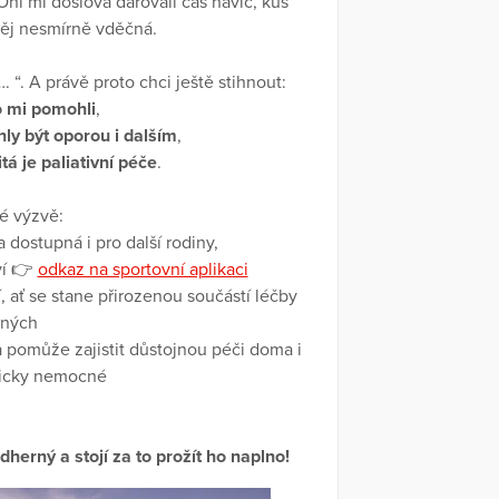
 Oni mi doslova darovali čas navíc, kus
 něj nesmírně vděčná.
“. A právě proto chci ještě stihnout:
 mi pomohli
,
ly být oporou i dalším
,
tá je paliativní péče
.
é výzvě:
dostupná i pro další rodiny,
ví 👉
odkaz na sportovní aplikaci
í, ať se stane přirozenou součástí léčby
cných
a pomůže zajistit důstojnou péči doma i
gicky nemocné
dherný a stojí za to prožít ho naplno!