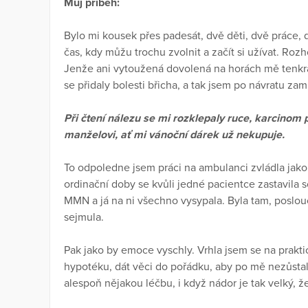
Můj příběh:
Bylo mi kousek přes padesát, dvě děti, dvě práce,
čas, kdy můžu trochu zvolnit a začít si užívat. Rozh
Jenže ani vytoužená dovolená na horách mě tenkrá
se přidaly bolesti břicha, a tak jsem po návratu za
Při čtení nálezu se mi rozklepaly ruce, karcinom 
manželovi, ať mi vánoční dárek už nekupuje.
To odpoledne jsem práci na ambulanci zvládla jako 
ordinační doby se kvůli jedné pacientce zastavila s
MMN a já na ni všechno vysypala. Byla tam, poslouc
sejmula.
Pak jako by emoce vyschly. Vrhla jsem se na praktic
hypotéku, dát věci do pořádku, aby po mě nezůstal 
alespoň nějakou léčbu, i když nádor je tak velký, 