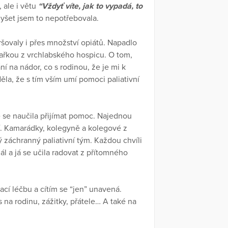
 ale i větu
“Vždyť víte, jak to vypadá, to
lyšet jsem to nepotřebovala.
šovaly i přes množství opiátů. Napadlo
ařkou z vrchlabského hospicu. O tom,
ní na nádor, co s rodinou, že je mi k
ěla, že s tím vším umí pomoci paliativní
 se naučila přijímat pomoc. Najednou
í. Kamarádky, kolegyně a kolegové z
ý záchranný paliativní tým. Každou chvíli
l a já se učila radovat z přítomného
cí léčbu a cítím se “jen” unavená.
 na rodinu, zážitky, přátele… A také na