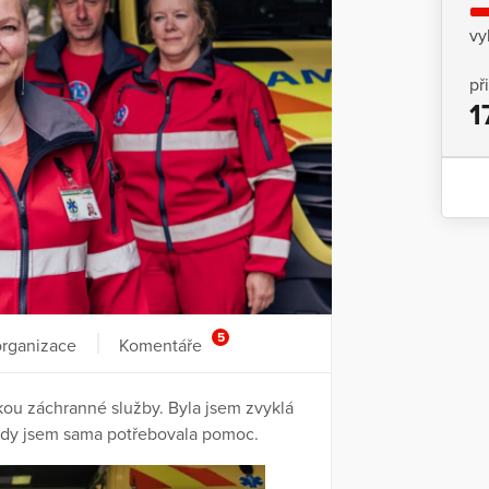
vy
př
1
5
organizace
Komentáře
kou záchranné služby. Byla jsem zvyklá
 kdy jsem sama potřebovala pomoc.