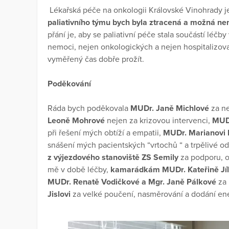
Lékařská péče na onkologii Královské Vinohrady j
paliativního týmu bych byla ztracená a možná ne
přání je, aby se paliativní péče stala součástí léč
nemoci, nejen onkologických a nejen hospitalizova
vyměřený čas dobře prožít.
Poděkování
Ráda bych poděkovala
MUDr. Janě Michlové
za ne
Leoně Mohrové
nejen za krizovou intervenci,
MUD
při řešení mých obtíží a empatii,
MUDr. Marianovi 
snášení mých pacientských “vrtochů “ a trpělivé o
z výjezdového stanoviště ZS Semily
za podporu, 
mě v době léčby,
kamarádkám MUDr. Kateřině Jíl
MUDr. Renatě Vodičkové a Mgr. Janě Pálkové
za
Jislovi
za velké poučení, nasměrování a dodání en