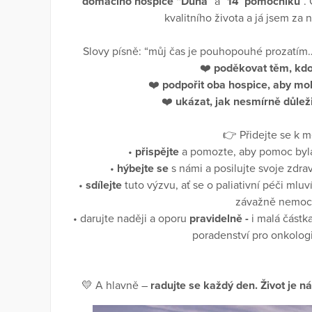
domácího hospice “Duha
” a “
14 pomocníků
”.
kvalitního života a já jsem za
Slovy písně: “můj čas je pouhopouhé prozatím…. 
❤️
poděkovat těm, kdo
❤️
podpořit oba hospice, aby moh
❤️
ukázat, jak nesmírně důleži
👉 Přidejte se k m
•
přispějte
a pomozte, aby pomoc byla 
•
hýbejte se
s námi a posilujte svoje zdra
•
sdílejte
tuto výzvu, ať se o paliativní péči mluv
závažně nemo
• darujte naději a oporu
pravidelně -
i malá částk
poradenství pro onkolo
💛 A hlavně –
radujte se každý den. Život je ná