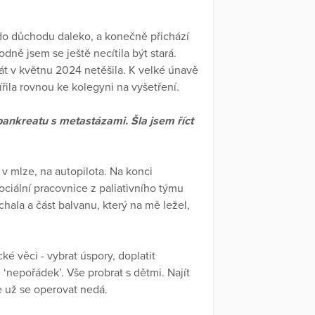
 do důchodu daleko, a konečně přichází
odně jsem se ještě necítila být stará.
t v květnu 2024 netěšila. K velké únavě
mířila rovnou ke kolegyni na vyšetření.
pankreatu s metastázami. Šla jsem říct
v mlze, na autopilota. Na konci
ociální pracovnice z paliativního týmu
hala a část balvanu, který na mě ležel,
ké věci - vybrat úspory, doplatit
‘nepořádek’. Vše probrat s dětmi. Najít
že už se operovat nedá.