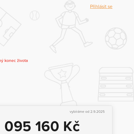
Přihlásit se
ný konec života
vybíráme od 2.9.2025
1 095 160 Kč