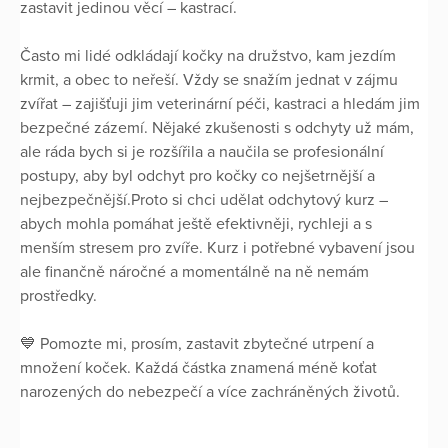
zastavit jedinou věcí – kastrací.
Často mi lidé odkládají kočky na družstvo, kam jezdím
krmit, a obec to neřeší. Vždy se snažím jednat v zájmu
zvířat – zajišťuji jim veterinární péči, kastraci a hledám jim
bezpečné zázemí. Nějaké zkušenosti s odchyty už mám,
ale ráda bych si je rozšířila a naučila se profesionální
postupy, aby byl odchyt pro kočky co nejšetrnější a
nejbezpečnější.Proto si chci udělat odchytový kurz –
abych mohla pomáhat ještě efektivněji, rychleji a s
menším stresem pro zvíře. Kurz i potřebné vybavení jsou
ale finančně náročné a momentálně na ně nemám
prostředky.
💙 Pomozte mi, prosím, zastavit zbytečné utrpení a
množení koček. Každá částka znamená méně koťat
narozených do nebezpečí a více zachráněných životů.