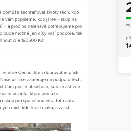
ré pomůže zachraňovat životy těch, kdo
Dále vám popíšeme, kdo jsme – skupina
vy
hů – a proč ho naléhavě potřebujeme pro
to bude možné jen díky vaší podpoře, tak
př
hnout cíle 197.500 Kč!
1
 včetně Čechů, kteří dobrovolně přišli
Naše úsilí se zaměřuje na podporu těch,
tit bezpečí v oblastech, kde se aktivně
kuační vozidlo, které pomůže
a riskují pro společnou věc. Toto auto
 míst, kde hrozí rizika, a zajistí