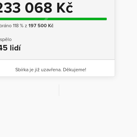
233 068 Kč
bráno 118 % z
197 500 Kč
ispělo
45 lidí
Sbírka je již uzavřena. Děkujeme!