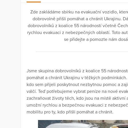
Zde zakládáme sbírku na evakuační vozidlo, kte
dobrovolně přišli pomáhat a chránit Ukrajinu. 
dobrovolníků z koalice 55 národností včetně Čec
rychlou evakuaci z nebezpečných oblastí. Toto au
se přidejte a pomozte nám dosá
Jsme skupina dobrovolníků z koalice 55 národností,
pomáhat a chránit Ukrajinu v těžkých podmínkách. 
kdo sem přijeli poskytnout nezbytnou pomoc a zajis
válčí. Teď potřebujeme vybrat peníze na nové eva
zachraňovat životy těch, kdo jsou na místě aktivní 
umožní rychlou a bezpečnou evakuaci z nebezpečných
mobilitu pro ty, kdo přišli pomáhat a chránit.