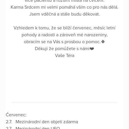
více pacientů a rozšířit místa na cvičení.
Karma Srdcem mi velmi pomáhá vším co pro nás dělá.
Jsem vděčná a stále budu děkovat.
Vzhledem k tomu, že se blíží červenec, měsíc letní
pohody a radosti a zároveň mé narozeniny,
obracím se na Vás s prosbou o pomoc.🍀
Děkuji že pomůžete s námi❤️
Vaše Téra
Červenec:
2.7. Mezinárodní den objetí zdarma
2.7. Mezinárodní den UFO