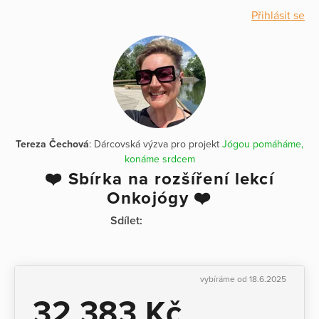
Přihlásit se
Tereza Čechová
: Dárcovská výzva pro projekt
Jógou pomáháme,
konáme srdcem
❤️ Sbírka na rozšíření lekcí
Onkojógy ❤️
Sdílet:
vybíráme od 18.6.2025
32 383 Kč