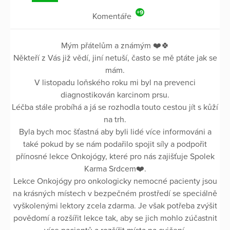
+9
Komentáře
Mým přátelům a známým ❤️🍀
Někteří z Vás již vědí, jiní netuší, často se mě ptáte jak se
mám.
V listopadu loňského roku mi byl na prevenci
diagnostikován karcinom prsu.
Léčba stále probíhá a já se rozhodla touto cestou jít s kůží
na trh.
Byla bych moc šťastná aby byli lidé více informováni a
také pokud by se nám podařilo spojit síly a podpořit
přínosné lekce Onkojógy, které pro nás zajišťuje Spolek
Karma Srdcem❤️.
Lekce Onkojógy pro onkologicky nemocné pacienty jsou
na krásných místech v bezpečném prostředí se speciálně
vyškolenými lektory zcela zdarma. Je však potřeba zvýšit
povědomí a rozšířit lekce tak, aby se jich mohlo zúčastnit