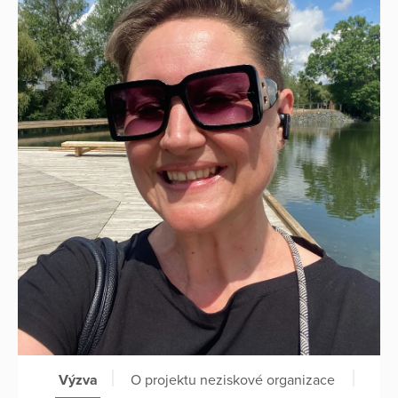
Výzva
O projektu neziskové organizace