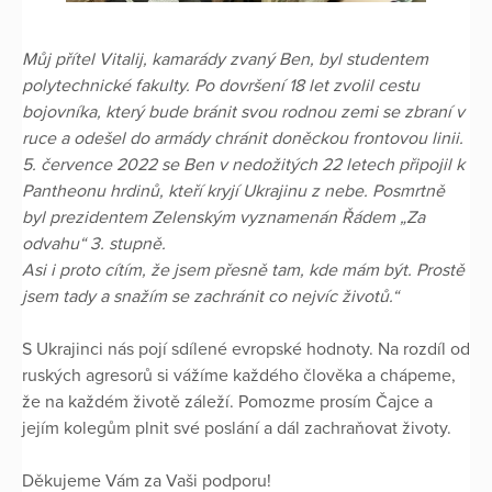
Můj přítel Vitalij, kamarády zvaný Ben, byl studentem
polytechnické fakulty. Po dovršení 18 let zvolil cestu
bojovníka, který bude bránit svou rodnou zemi se zbraní v
ruce a odešel do armády chránit doněckou frontovou linii.
5. července 2022 se Ben v nedožitých 22 letech připojil k
Pantheonu hrdinů, kteří kryjí Ukrajinu z nebe. Posmrtně
byl prezidentem Zelenským vyznamenán Řádem „Za
odvahu“ 3. stupně.
Asi i proto cítím, že jsem přesně tam, kde mám být. Prostě
jsem tady a snažím se zachránit co nejvíc životů.“
S Ukrajinci nás pojí sdílené evropské hodnoty. Na rozdíl od
ruských agresorů si vážíme každého člověka a chápeme,
že na každém životě záleží. Pomozme prosím Čajce a
jejím kolegům plnit své poslání a dál zachraňovat životy.
Děkujeme Vám za Vaši podporu!