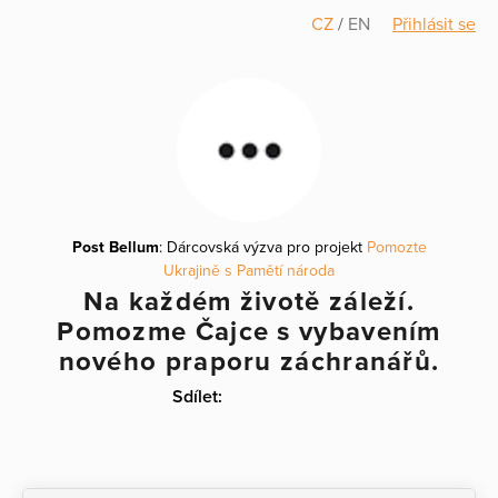
CZ
/
EN
Přihlásit se
Post Bellum
: Dárcovská výzva pro projekt
Pomozte
Ukrajině s Pamětí národa
Na každém životě záleží.
Pomozme Čajce s vybavením
nového praporu záchranářů.
Sdílet: