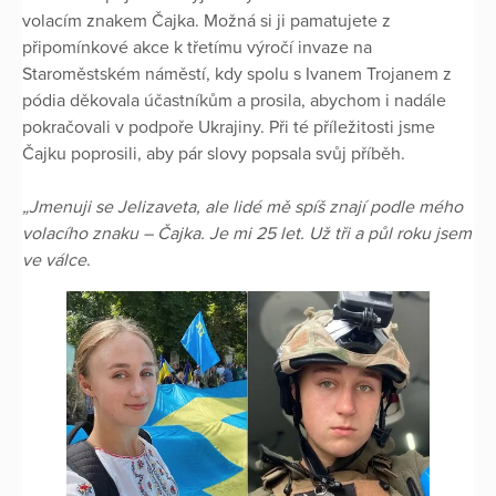
volacím znakem Čajka. Možná si ji pamatujete z
připomínkové akce k třetímu výročí invaze na
Staroměstském náměstí, kdy spolu s Ivanem Trojanem z
pódia děkovala účastníkům a prosila, abychom i nadále
pokračovali v podpoře Ukrajiny. Při té příležitosti jsme
Čajku poprosili, aby pár slovy popsala svůj příběh.
„Jmenuji se Jelizaveta, ale lidé mě spíš znají podle mého
volacího znaku – Čajka. Je mi 25 let. Už tři a půl roku jsem
ve válce
.