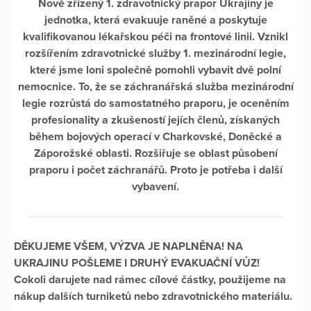
Nově zřízený 1. zdravotnický prapor Ukrajiny je
jednotka, která evakuuje raněné a poskytuje
kvalifikovanou lékařskou péči na frontové linii. Vznikl
rozšířením zdravotnické služby 1. mezinárodní legie,
které jsme loni společně pomohli vybavit dvě polní
nemocnice. To, že se záchranářská služba mezinárodní
legie rozrůstá do samostatného praporu, je oceněním
profesionality a zkušeností jejích členů, získaných
během bojových operací v Charkovské, Doněcké a
Záporožské oblasti. Rozšiřuje se oblast působení
praporu i počet záchranářů. Proto je potřeba i další
vybavení.
DĚKUJEME VŠEM, VÝZVA JE NAPLNĚNA! NA
UKRAJINU POŠLEME I DRUHÝ EVAKUAČNÍ VŮZ!
Cokoli darujete nad rámec cílové částky, použijeme na
nákup dalších turniketů nebo zdravotnického materiálu.