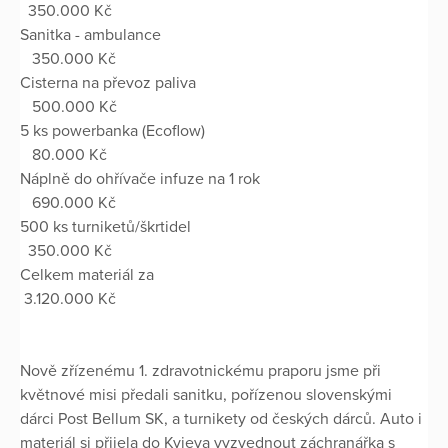
350.000 Kč
Sanitka - ambulance
350.000 Kč
Cisterna na převoz paliva
500.000 Kč
5 ks powerbanka (Ecoflow)
80.000 Kč
Náplně do ohřívače infuze na 1 rok
690.000 Kč
500 ks turniketů/škrtidel
350.000 Kč
Celkem materiál za
3.120.000 Kč
Nově zřízenému 1. zdravotnickému praporu jsme při
květnové misi předali sanitku, pořízenou slovenskými
dárci Post Bellum SK, a turnikety od českých dárců. Auto i
materiál si přijela do Kyjeva vyzvednout záchranářka s