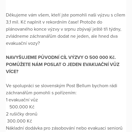
Děkujeme vám všem, kteří jste pomohli naši výzvu s cílem
3,1 mil. Kč naplnit v rekordním čase! Protože do
plánovaného konce výzvy v srpnu zbývají ještě tři týdny,
zvládneme záchranářům dodat ne jeden, ale hned dva
evakuační vozy?
NAVYŠUJEME PŮVODNÍ CÍL VÝZVY O 500 000 Kč.
POMŮŽETE NÁM POSLAT O JEDEN EVAKUAČNÍ VŮZ
VÍCE?
Ve spolupráci se slovenským Post Bellum bychom rádi
záchranářům pomohli s pořízením:
1 evakuační vůz
500.000 Kč
2 rušičky dronů
300.000 Kč
Nákladní dodávka pro zásobování nebo evakuaci seniorů