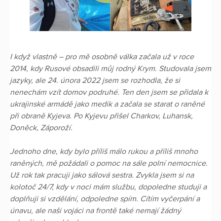
I když vlastně – pro mě osobně válka začala už v roce
2014, kdy Rusové obsadili můj rodný Krym. Studovala jsem
jazyky, ale 24. února 2022 jsem se rozhodla, že si
nenechám vzít domov podruhé. Ten den jsem se přidala k
ukrajinské armádě jako medik a začala se starat o raněné
při obraně Kyjeva. Po Kyjevu přišel Charkov, Luhansk,
Doněck, Záporoží.
Jednoho dne, kdy bylo příliš málo rukou a příliš mnoho
raněných, mě požádali o pomoc na sále polní nemocnice.
Už rok tak pracuji jako sálová sestra. Zvykla jsem si na
kolotoč 24/7, kdy v noci mám službu, dopoledne studuji a
doplňuji si vzdělání, odpoledne spím. Cítím vyčerpání a
únavu, ale naši vojáci na frontě také nemají žádný