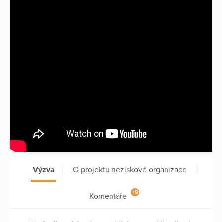
Výzva
O projektu neziskové organizace
+9
Komentáře