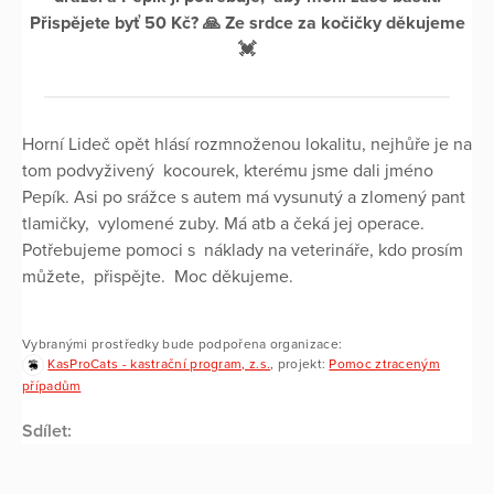
Přispějete byť 50 Kč? 🙏 Ze srdce za kočičky děkujeme
💓
Horní Lideč opět hlásí rozmnoženou lokalitu, nejhůře je na
tom podvyživený kocourek, kterému jsme dali jméno
Pepík. Asi po srážce s autem má vysunutý a zlomený pant
tlamičky, vylomené zuby. Má atb a čeká jej operace.
Potřebujeme pomoci s náklady na veterináře, kdo prosím
můžete, přispějte. Moc děkujeme.
Vybranými prostředky bude podpořena organizace:
KasProCats - kastrační program, z.s.
, projekt:
Pomoc ztraceným
případům
Sdílet: