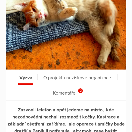
Výzva
O projektu neziskové organizace
2
Komentáře
Zazvonil telefon a opět jedeme na místo, kde
nezodpovědní nechali rozmnožit kočky. Kastrace a
základní ošetření zařídíme, ale operace tlamičky bude
dražší a Pepík ji potřebuje, aby mohl zase baštit.