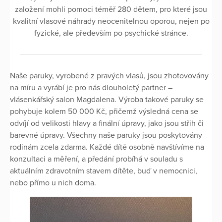
založení mohli pomoci téměř 280 dětem, pro které jsou
kvalitní vlasové náhrady neocenitelnou oporou, nejen po
fyzické, ale především po psychické stránce.
Naše paruky, vyrobené z pravých vlasů, jsou zhotovovány
na míru a vyrábí je pro nás dlouholetý partner –
vlásenkářský salon Magdalena. Výroba takové paruky se
pohybuje kolem 50 000 Kč, přičemž výsledná cena se
odvíjí od velikosti hlavy a finální úpravy, jako jsou střih či
barevné úpravy. Všechny naše paruky jsou poskytovány
rodinám zcela zdarma. Každé dítě osobně navštívíme na
konzultaci a měření, a předání probíhá v souladu s
aktuálním zdravotním stavem dítěte, buď v nemocnici,
nebo přímo u nich doma.