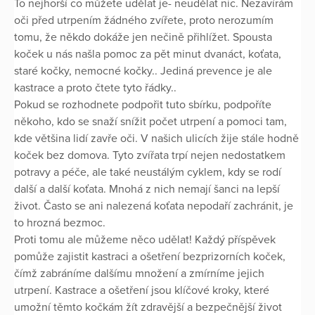
To nejhorší co můžete udělat je- neudělat nic. Nezavírám
oči před utrpením žádného zvířete, proto nerozumím
tomu, že někdo dokáže jen nečině přihlížet. Spousta
koček u nás našla pomoc za pět minut dvanáct, koťata,
staré kočky, nemocné kočky.. Jediná prevence je ale
kastrace a proto čtete tyto řádky..
Pokud se rozhodnete podpořit tuto sbírku, podpoříte
někoho, kdo se snaží snížit počet utrpení a pomoci tam,
kde většina lidí zavře oči. V našich ulicích žije stále hodně
koček bez domova. Tyto zvířata trpí nejen nedostatkem
potravy a péče, ale také neustálým cyklem, kdy se rodí
další a další koťata. Mnohá z nich nemají šanci na lepší
život. Často se ani nalezená koťata nepodaří zachránit, je
to hrozná bezmoc.
Proti tomu ale můžeme něco udělat! Každý příspěvek
pomůže zajistit kastraci a ošetření bezprizorních koček,
čímž zabráníme dalšímu množení a zmírníme jejich
utrpení. Kastrace a ošetření jsou klíčové kroky, které
umožní těmto kočkám žít zdravější a bezpečnější život