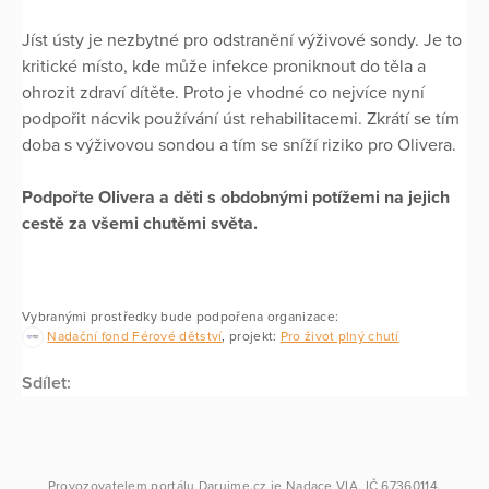
Jíst ústy je nezbytné pro odstranění výživové sondy. Je to
kritické místo, kde může infekce proniknout do těla a
ohrozit zdraví dítěte. Proto je vhodné co nejvíce nyní
podpořit nácvik používání úst rehabilitacemi. Zkrátí se tím
doba s výživovou sondou a tím se sníží riziko pro Olivera.
Podpořte Olivera a děti s obdobnými potížemi na jejich
cestě za všemi chutěmi světa.
Vybranými prostředky bude podpořena organizace:
Nadační fond Férové dětství
, projekt:
Pro život plný chutí
Sdílet:
Provozovatelem portálu
Darujme.cz
je
Nadace VIA
, IČ 67360114.