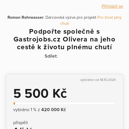
Přihlásit se
Roman Rohrwasser
: Dárcovská výzva pro projekt
Pro život plný
chutí
Podpořte společně s
Gastrojobs.cz Olivera na jeho
cestě k životu plnému chutí
Sdílet:
vybíráme od 18.10.2024
5 500 Kč
vybráno 1 % z
420 000 Kč
přispěli