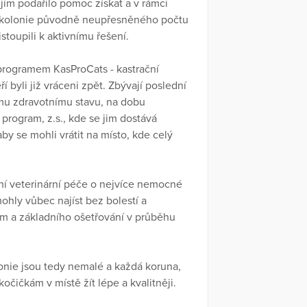
jim podařilo pomoc získat a v rámci
o kolonie původně neupřesněného počtu
toupili k aktivnímu řešení.
 programem KasProCats - kastrační
í byli již vráceni zpět. Zbývají poslední
ému zdravotnímu stavu, na dobu
program, z.s., kde se jim dostává
y se mohli vrátit na místo, kde celý
ění veterinární péče o nejvíce nemocné
mohly vůbec najíst bez bolestí a
m a základního ošetřování v průběhu
lonie jsou tedy nemalé a každá koruna,
čičkám v místě žít lépe a kvalitněji.