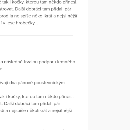
ě tak i kočky, kterou tam někdo přinesl.
ovat. Další dobráci tam přidali pár
odila nejspíše několikrát a nejsilnější
ají v lese hrobečky…
 a následně trvalou podporu krmného
e.
bývají dva pánové poustevnickým
tak i kočky, kterou tam někdo přinesl.
 Další dobráci tam přidali pár
la nejspíše několikrát a nejsilnější