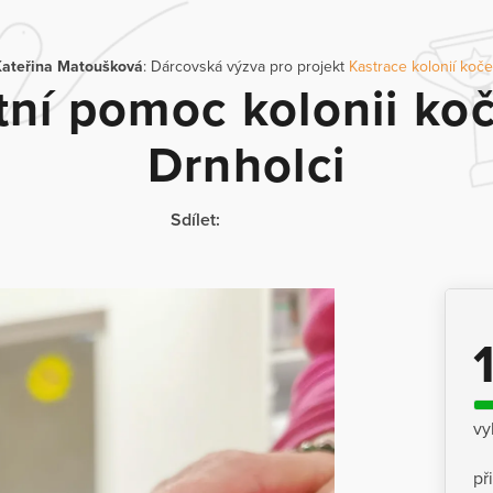
Kateřina Matoušková
: Dárcovská výzva pro projekt
Kastrace kolonií koč
ní pomoc kolonii ko
Drnholci
Sdílet:
vy
př