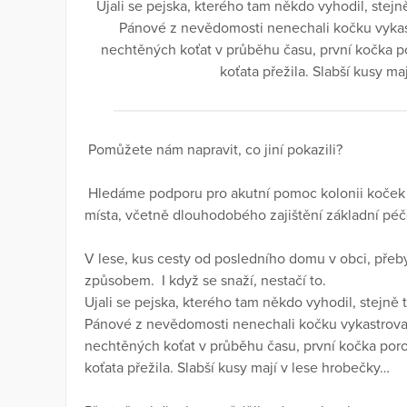
Ujali se pejska, kterého tam někdo vyhodil, stejn
Pánové z nevědomosti nenechali kočku vykastr
nechtěných koťat v průběhu času, první kočka por
koťata přežila. Slabší kusy m
Pomůžete nám napravit, co jiní pokazili?
Hledáme podporu pro akutní pomoc kolonii koček
místa, včetně dlouhodobého zajištění základní péč
V lese, kus cesty od posledního domu v obci, pře
způsobem. I když se snaží, nestačí to.
Ujali se pejska, kterého tam někdo vyhodil, stejně 
Pánové z nevědomosti nenechali kočku vykastrovat.
nechtěných koťat v průběhu času, první kočka porodi
koťata přežila. Slabší kusy mají v lese hrobečky…