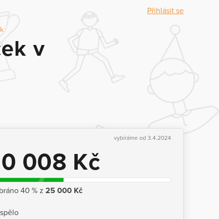
Přihlásit se
ek
ček v
vybíráme od 3.4.2024
10 008 Kč
bráno 40 % z
25 000 Kč
ispělo