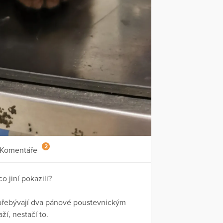
2
Komentáře
 jiní pokazili?
 přebývají dva pánové poustevnickým
í, nestačí to.