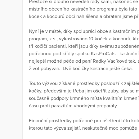
Přestože si dlouho nevěděli rady sami, nakonec se 
místního obecního kastračního programu byla tat
koček a kocourů obci nahlášena a obratem jsme přis
Nyní je v místě, díky spolupráci obce s kastračním
program, z.s., vykastrováno 10 koček a kocourů, kteř
tři kočičí pacienti, kteří jsou díky svému zubožen
potřebnou pod křídly spolku KasProCats - kastrační 
nejlepší možné péče od paní Radky Vacíkové tak, ab
život pobývali. Dvě kočičky kastrace ještě čeká.
Touto výzvou získané prostředky poslouží k zajišt
kočky, především je třeba jim ošetřit zuby, aby se 
současně podpory krmného místa kvalitním krmení
času proti parazitům vhodnými preparáty.
Finanční prostředky potřebné pro ošetření této ko
kterou tato výzva zajistí, neskutečně moc pomůže ko