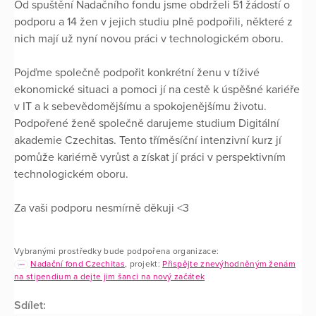
Od spuštění Nadačního fondu jsme obdrželi 51 žádostí o
podporu a 14 žen v jejich studiu plně podpořili, některé z
nich mají už nyní novou práci v technologickém oboru.
Pojďme společně podpořit konkrétní ženu v tíživé
ekonomické situaci a pomoci jí na cestě k úspěšné kariéře
v IT a k sebevědomějšímu a spokojenějšímu životu.
Podpořené ženě společně darujeme studium Digitální
akademie Czechitas. Tento tříměsíční intenzivní kurz jí
pomůže kariérně vyrůst a získat jí práci v perspektivním
technologickém oboru.
Za vaši podporu nesmírně děkuji <3
Vybranými prostředky bude podpořena organizace:
Nadační fond Czechitas
, projekt:
Přispějte znevýhodněným ženám
na stipendium a dejte jim šanci na nový začátek
Sdílet: