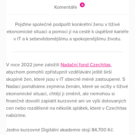
6
Komentáře
Pojďme společně podpořit konkrétní ženu v tíživé
ekonomické situaci a pomoci jí na cestě k úspěšné kariéře
v IT a k sebevědomějšímu a spokojenějšímu životu.
V roce 2022 jsme založili
Nadační fond Czechitas
,
abychom pomohli zpřístupnit vzdělávání ještě širší
skupině žen, které jsou v IT obecně méně zastoupené. S
Nadací pomáháme zejména ženám, které se ocitly v tíživé
ekonomické situaci, chtějí ji změnit, ale nemohou si
finančně dovolit zaplatit kurzovné ani ve výši dotovaných
cen nebo rozdělené na několik splátek, které v Czechitas
nabízíme.
Jedno kurzovné Digitální akademie stojí 84.700 Kč.