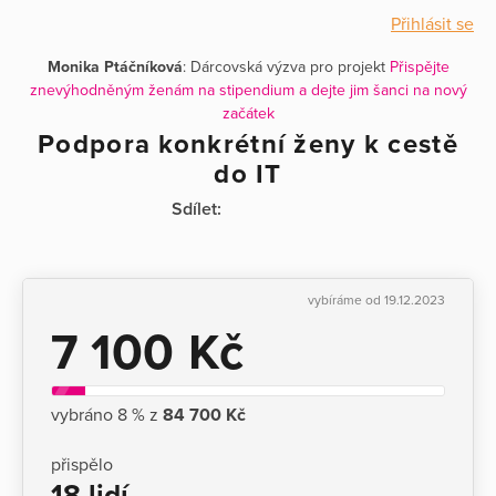
Přihlásit se
Monika Ptáčníková
: Dárcovská výzva pro projekt
Přispějte
znevýhodněným ženám na stipendium a dejte jim šanci na nový
začátek
Podpora konkrétní ženy k cestě
do IT
Sdílet:
vybíráme od 19.12.2023
7 100 Kč
vybráno 8 % z
84 700 Kč
přispělo
18 lidí