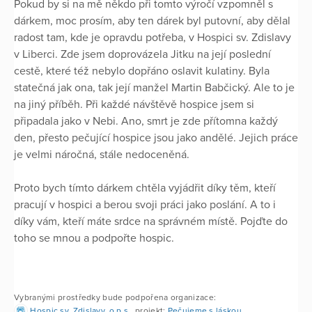
Pokud by si na mě někdo při tomto výročí vzpomněl s
dárkem, moc prosím, aby ten dárek byl putovní, aby dělal
radost tam, kde je opravdu potřeba, v Hospici sv. Zdislavy
v Liberci. Zde jsem doprovázela Jitku na její poslední
cestě, které též nebylo dopřáno oslavit kulatiny. Byla
statečná jak ona, tak její manžel Martin Babčický. Ale to je
na jiný příběh. Při každé návštěvě hospice jsem si
připadala jako v Nebi. Ano, smrt je zde přítomna každý
den, přesto pečující hospice jsou jako andělé. Jejich práce
je velmi náročná, stále nedoceněná.
Proto bych tímto dárkem chtěla vyjádřit díky těm, kteří
pracují v hospici a berou svoji práci jako poslání. A to i
díky vám, kteří máte srdce na správném místě. Pojďte do
toho se mnou a podpořte hospic.
Vybranými prostředky bude podpořena organizace:
Hospic sv. Zdislavy, o.p.s.
, projekt:
Pečujeme s láskou