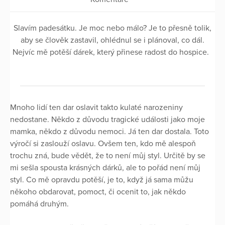
Slavím padesátku. Je moc nebo málo? Je to přesně tolik,
aby se člověk zastavil, ohlédnul se i plánoval, co dál.
Nejvíc mě potěší dárek, který přinese radost do hospice.
Mnoho lidí ten dar oslavit takto kulaté narozeniny
nedostane. Někdo z důvodu tragické události jako moje
mamka, někdo z důvodu nemoci. Já ten dar dostala. Toto
výročí si zaslouží oslavu. Ovšem ten, kdo mě alespoň
trochu zná, bude vědět, že to není můj styl. Určitě by se
mi sešla spousta krásných dárků, ale to pořád není můj
styl. Co mě opravdu potěší, je to, když já sama můžu
někoho obdarovat, pomoct, či ocenit to, jak někdo
pomáhá druhým.