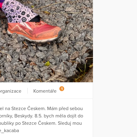
1
organizace
Komentáře
Angel na Stezce Českem. Mám před sebou
níky, Beskydy. 8.5. bych měla dojít do
epubliky po Stezce Českem. Sleduj mou
de_kacaba