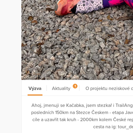
1
Výzva
Aktuality
O projektu neziskové 
Ahoj, jmenuji se Kačabka, jsem stezkař i Trail
posledních 150km na Stezce Českem - etapa Javor
cíle a uzavřít tak kruh - 2000km kolem České r
cesta na ig: tour_