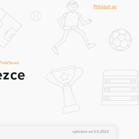
Přihlásit se
Poláčková
ezce
vybíráme od 5.5.2023