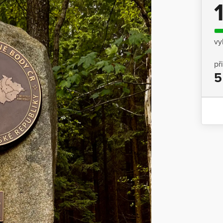
vy
př
5