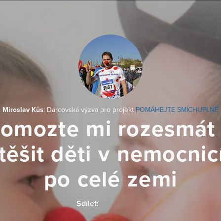
Miroslav Kůs
: Dárcovská výzva pro projekt
POMÁHEJTE SMÍCHUPLNĚ
omozte mi rozesmát
těšit děti v nemocnic
po celé zemi
Sdílet: