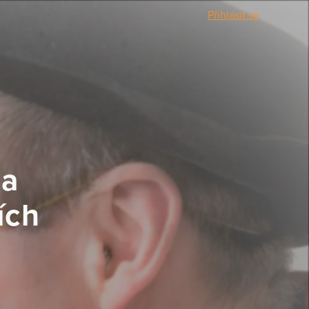
Přihlásit se
 a
ích