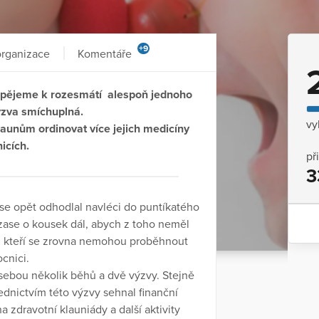
+9
organizace
Komentáře
ispějeme k rozesmátí alespoň jednoho
výzva smíchuplná.
vy
aunům ordinovat více jejich medicíny
icích.
př
3
 se opět odhodlal navléci do puntíkatého
 zase o kousek dál, abych z toho neměl
ti, kteří se zrovna nemohou proběhnout
ocnici.
sebou několik běhů a dvě výzvy. Stejně
ednictvím této výzvy sehnal finanční
 zdravotní klauniády a další aktivity