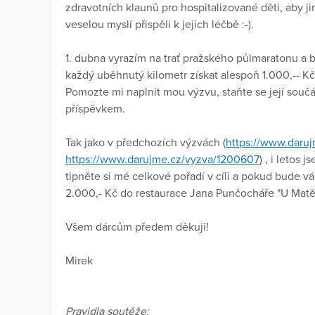
zdravotních klaunů pro hospitalizované děti, aby ji
veselou myslí přispěli k jejich léčbě :-).
1. dubna vyrazím na trať pražského půlmaratonu a b
každý uběhnutý kilometr získat alespoň 1.000,-- K
Pomozte mi naplnit mou výzvu, staňte se její souč
příspěvkem.
Tak jako v předchozích výzvách (
https://www.daru
https://www.darujme.cz/vyzva/1200607
) , i letos 
tipněte si mé celkové pořadí v cíli a pokud bude vá
2.000,- Kč do restaurace Jana Punčocháře "U Matěje
Všem dárcům předem děkuji!
Mirek
Pravidla soutěže: