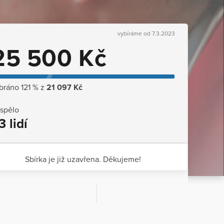
vybíráme od 7.3.2023
25 500 Kč
bráno 121 % z
21 097 Kč
ispělo
3 lidí
Sbírka je již uzavřena. Děkujeme!