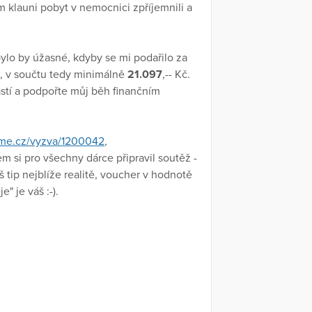
m klauni pobyt v nemocnici zpříjemnili a
ylo by úžasné, kdyby se mi podařilo za
č, v součtu tedy minimálně
21.097
,-- Kč.
ástí a podpořte můj běh finančním
jme.cz/vyzva/1200042
,
jsem si pro všechny dárce připravil soutěž -
š tip nejblíže realitě, voucher v hodnotě
" je váš :-).