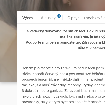
4
Výzva
Aktuality
O projektu neziskové 
Je vědecky dokázáno, že smích léčí. Pokud př
malého pacienta, je tato 
Podpořte můj běh a pomozte tak Zdravotním kl
dětem v nemocn
Běhám pro radost a pro zdraví. Po pěti letech jsem
trička, nasadit červený nos a posunout své běhání
prospěch jenom já, ale i někdo další - malí pacien
tak jako já a musí trávit dny, mnohdy i týdny v nem
S dobročinnou organizaci Zdravotní klaun mám za 
jako v předchozích výzvách, bych rád i letos prostř
prostředky, díky kterým bychom společně přispěli na