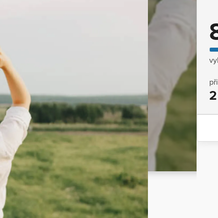
vy
př
2