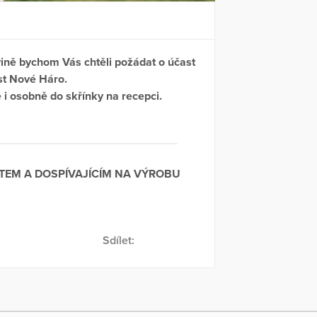
vině bychom Vás chtěli požádat o účast
st Nové Háro.
 i osobně do skřínky na recepci.
EM A DOSPÍVAJÍCÍM NA VÝROBU
Sdílet: