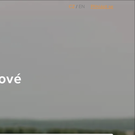
CZ
/
EN
Přihlásit se
Nové