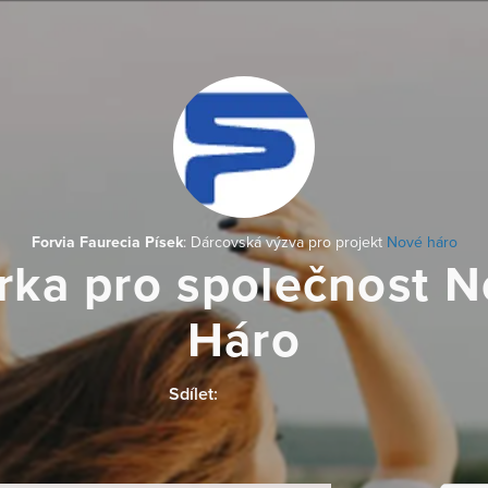
Forvia Faurecia Písek
: Dárcovská výzva pro projekt
Nové háro
rka pro společnost 
Háro
Sdílet: