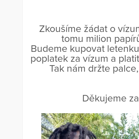
Zkoušíme žádat o vízu
tomu milion papírů
Budeme kupovat letenku, 
poplatek za vízum a plati
Tak nám držte palce,
Děkujeme za