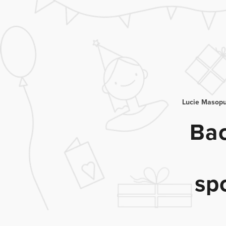
Lucie Masop
Bac
sp