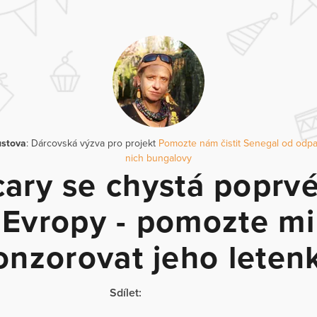
ustova
: Dárcovská výzva pro projekt
Pomozte nám čistit Senegal od odpa
nich bungalovy
ary se chystá poprv
Evropy - pomozte mi
onzorovat jeho letenk
Sdílet: