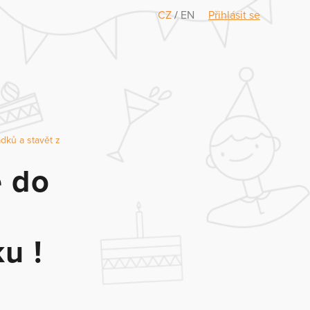
CZ
/
EN
Přihlásit se
dků a stavět z
é do
u !