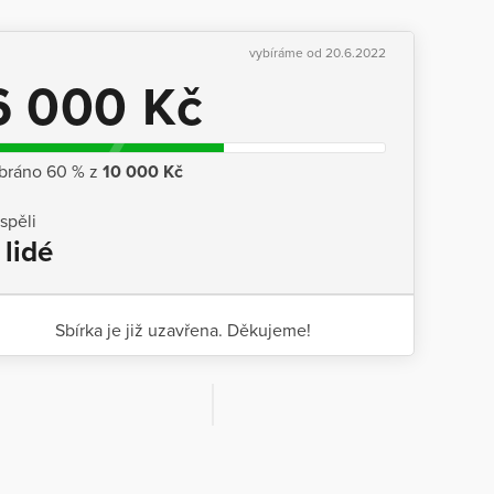
vybíráme od 20.6.2022
6 000 Kč
bráno 60 % z
10 000 Kč
ispěli
 lidé
Sbírka je již uzavřena. Děkujeme!