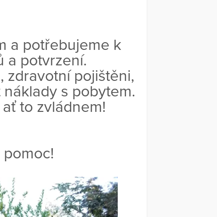
m a potřebujeme k
 a potvrzení.
zdravotní pojištěni,
t náklady s pobytem.
 ať to zvládnem!
 pomoc!