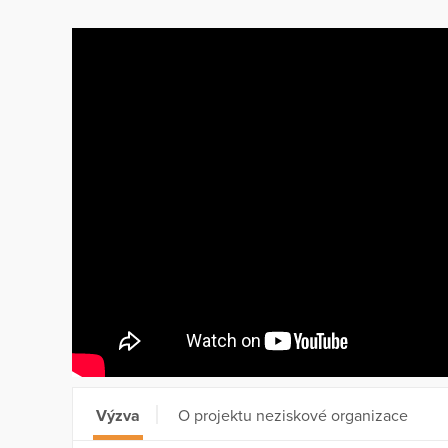
Výzva
O projektu neziskové organizace