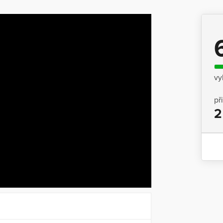
vy
př
2