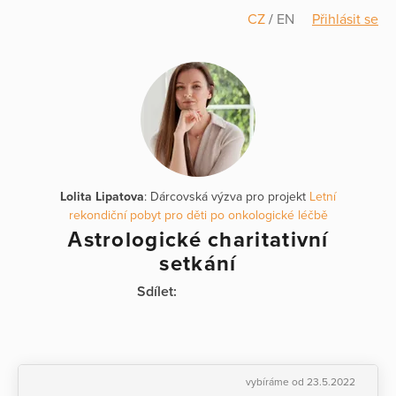
CZ
/
EN
Přihlásit se
Lolita Lipatova
: Dárcovská výzva pro projekt
Letní
rekondiční pobyt pro děti po onkologické léčbě
Аstrologické charitativní
setkání
Sdílet:
vybíráme od 23.5.2022