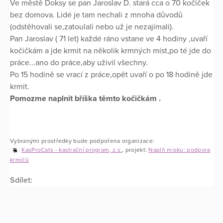
Ve městě Doksy se pan Jaroslav D. stará cca o 70 kočiček
bez domova. Lidé je tam nechali z mnoha důvodů
(odstěhovali se,zatoulali nebo už je nezajímali).
Pan Jaroslav ( 71 let) každé ráno vstane ve 4 hodiny ,uvaří
kočičkám a jde krmit na několik krmných míst,po té jde do
práce...ano do práce,aby uživil všechny.
Po 15 hodině se vrací z práce,opět uvaří o po 18 hodině jde
krmit.
Pomozme naplnit bříška těmto kočičkám .
Vybranými prostředky bude podpořena organizace:
KasProCats - kastrační program, z.s.
, projekt:
Naplň misku: podpora
krmičů
Sdílet: