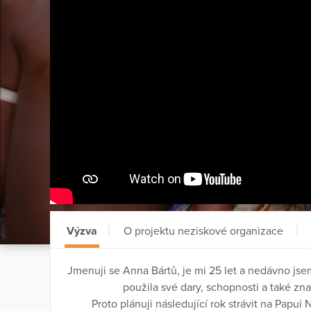
Výzva
O projektu neziskové organizace
Jmenuji se Anna Bártů, je mi 25 let a nedávno js
použila své dary, schopnosti a také znal
Proto plánuji následující rok strávit na Papui