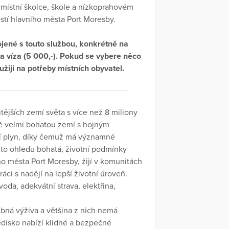
místní školce, škole a nízkoprahovém
ěstí hlavního města Port Moresby.
jené s touto službou, konkrétně na
 a víza (5 000,-). Pokud se vybere něco
žiji na potřeby místních obyvatel.
ějších zemí světa s více než 8 miliony
rně velmi bohatou zemí s hojným
ní plyn, díky čemuž má významné
mto ohledu bohatá, životní podmínky
ho města Port Moresby, žijí v komunitách
ráci s nadějí na lepší životní úroveň.
oda, adekvátní strava, elektřina,
řebná výživa a většina z nich nemá
edisko nabízí klidné a bezpečné