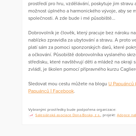
prostředí pro hru, vzdělávání, poskytuje jim stravu 
možnost úplného a harmonického vývoje, aby se mo
společnosti. A zde bude i mé působiště...
Dobrovolník je člověk, který pracuje bez nároku n
nablízko zpravidla za ubytování a stravu. A proto v
platí sám za pomoci sponzorských darů, které pokr
a očkování. Působiště dobrovolníka vyslaného skrz
středisku, které navštěvují děti a mládež na okraji
zvládl, je školen pomocí přípravného kurzu Caglier
Sledovat mou cestu můžete na blogu
U Papuánců 
Papuánců | Facebook
.
Vybranými prostředky bude podpořena organizace:
Salesiánská asociace Dona Boska, z.s.
, projekt:
Adopce nab