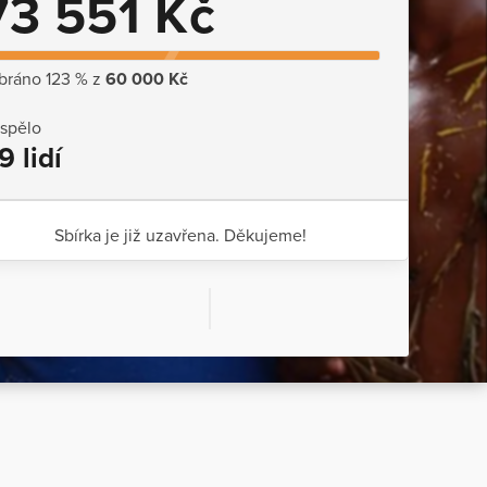
73 551 Kč
bráno 123 % z
60 000 Kč
ispělo
9 lidí
Sbírka je již uzavřena. Děkujeme!