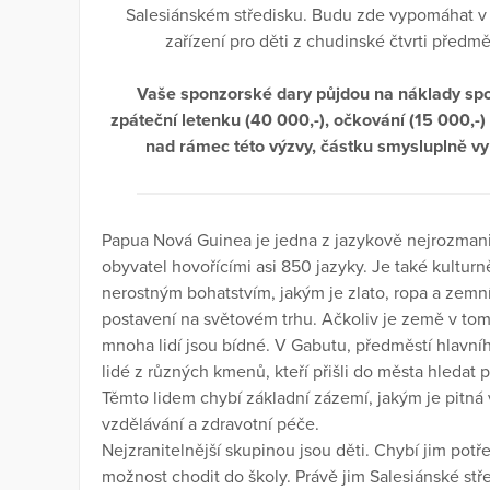
Salesiánském středisku. Budu zde vypomáhat v 
zařízení pro děti z chudinské čtvrti předm
Vaše sponzorské dary půjdou na náklady spo
zpáteční letenku (40 000,-), očkování (15 000,-)
nad rámec této výzvy, částku smysluplně vyu
Papua Nová Guinea je jedna z jazykově nejrozmanit
obyvatel hovořícími asi 850 jazyky. Je také kultu
nerostným bohatstvím, jakým je zlato, ropa a zem
postavení na světovém trhu. Ačkoliv je země v to
mnoha lidí jsou bídné. V Gabutu, předměstí hlavní
lidé z různých kmenů, kteří přišli do města hledat p
Těmto lidem chybí základní zázemí, jakým je pitná v
vzdělávání a zdravotní péče.
Nejzranitelnější skupinou jsou děti. Chybí jim pot
možnost chodit do školy. Právě jim Salesiánské stř