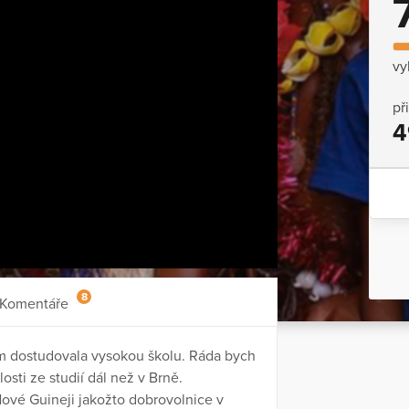
vy
př
4
8
Komentáře
em dostudovala vysokou školu. Ráda bych
osti ze studií dál než v Brně.
 Nové Guineji jakožto dobrovolnice v