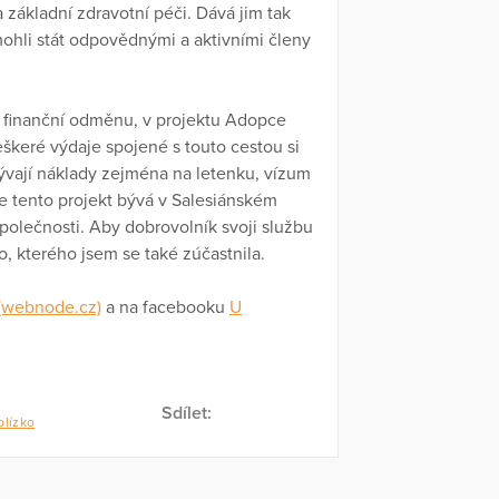
a základní zdravotní péči. Dává jim tak
hli stát odpovědnými a aktivními členy
a finanční odměnu, v projektu Adopce
eškeré výdaje spojené s touto cestou si
ývají náklady zejména na letenku, vízum
e tento projekt bývá v Salesiánském
 společnosti. Aby dobrovolník svoji službu
o, kterého jsem se také zúčastnila.
(webnode.cz)
a na facebooku
U
Sdílet:
lízko