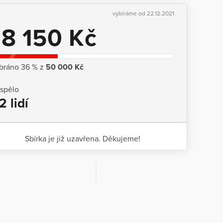
vybíráme od 22.12.2021
18 150 Kč
bráno 36 % z
50 000 Kč
ispělo
2 lidí
Sbírka je již uzavřena. Děkujeme!