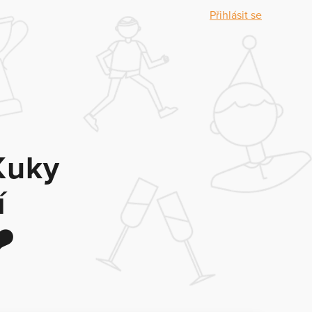
Přihlásit se
Kuky
í
️