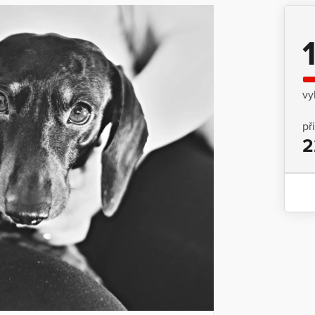
vy
př
2