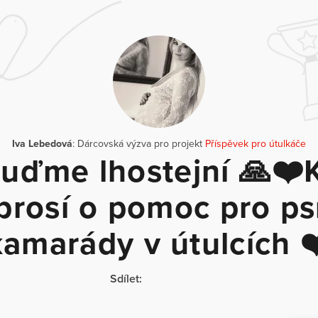
Iva Lebedová
: Dárcovská výzva pro projekt
Příspěvek pro útulkáče
uďme lhostejní 🙏❤️
prosí o pomoc pro ps
kamarády v útulcích ❤
Sdílet: