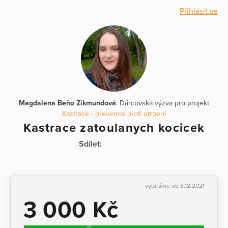
Přihlásit se
Magdalena Beňo Zikmundová
: Dárcovská výzva pro projekt
Kastrace - prevence proti utrpení
Kastrace zatoulanych kocicek
Sdílet:
vybíráme od 8.12.2021
3 000 Kč