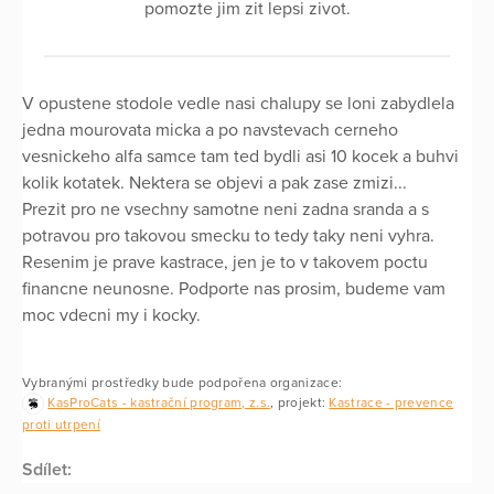
pomozte jim zit lepsi zivot.
V opustene stodole vedle nasi chalupy se loni zabydlela
jedna mourovata micka a po navstevach cerneho
vesnickeho alfa samce tam ted bydli asi 10 kocek a buhvi
kolik kotatek. Nektera se objevi a pak zase zmizi...
Prezit pro ne vsechny samotne neni zadna sranda a s
potravou pro takovou smecku to tedy taky neni vyhra.
Resenim je prave kastrace, jen je to v takovem poctu
financne neunosne. Podporte nas prosim, budeme vam
moc vdecni my i kocky.
Vybranými prostředky bude podpořena organizace:
KasProCats - kastrační program, z.s.
, projekt:
Kastrace - prevence
proti utrpení
Sdílet: