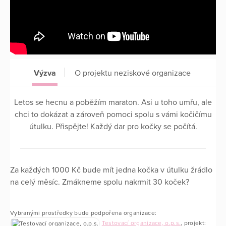
Výzva
O projektu neziskové organizace
Letos se hecnu a poběžím maraton. Asi u toho umřu, ale
chci to dokázat a zároveň pomoci spolu s vámi kočičímu
útulku. Přispějte! Každý dar pro kočky se počítá.
Za každých 1000 Kč bude mít jedna kočka v útulku žrádlo
na celý měsíc. Zmákneme spolu nakrmit 30 koček?
Vybranými prostředky bude podpořena organizace:
Testovací organizace, o.p.s.
, projekt: