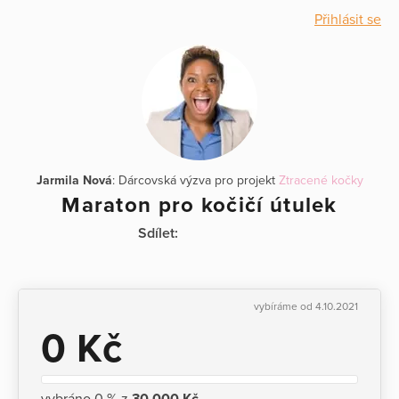
Přihlásit se
Jarmila Nová
: Dárcovská výzva pro projekt
Ztracené kočky
Maraton pro kočičí útulek
Sdílet:
vybíráme od 4.10.2021
0 Kč
vybráno 0 % z
30 000 Kč