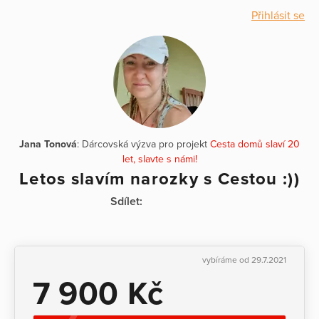
Přihlásit se
Jana Tonová
: Dárcovská výzva pro projekt
Cesta domů slaví 20
let, slavte s námi!
Letos slavím narozky s Cestou :))
Sdílet:
vybíráme od 29.7.2021
7 900 Kč