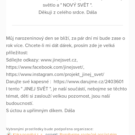
světlo a " NOVÝ SVĚT ".
Děkuji z celého srdce. Dáša
Můj narozeninový den se blíží, za pár dní mi bude zase o
rok více. Chcete-li mi dát dárek, prosím zde je velká
příležitost:
Sdílejte odkazy: www.jinejsvet.cz,
https://www.facebook.com/jinejsvet/,
https://www.instagram.com/projekt_jinej_svet/
Darujte své kapesné : https://www.darujme.cz/2403601
I tento " JINEJ SVĚT ", je naší součástí, nebojme se těchto
témat, děti si zaslouží velkou pozornost, jsou naší
budoucností.
S úctou a upřímným díkem. Dáša
Vybranými prostředky bude podpořena organizace:
Klára pomáhá z. s.
, projekt:
Pomáhejme společně pozůstalým