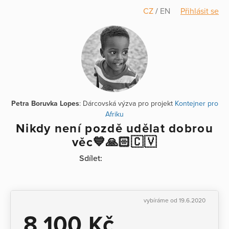
CZ
/
EN
Přihlásit se
Petra Boruvka Lopes
: Dárcovská výzva pro projekt
Kontejner pro
Afriku
Nikdy není pozdě udělat dobrou
věc💙🙏🏻🇨🇻
Sdílet:
vybíráme od 19.6.2020
8 100 Kč