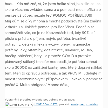
budu.. Kdo mě zná, ví, že jsem holka silná jako silnice, co
skoro všechno zvládne sama a o pomoc si moc neříká a o
peníze už vůbec ne..ale teď POMOC POTŘEBUJU!!!
Můj dům se díky mnoha a mnoha podporovatelům změnil
v třídírnu a úložiště pomoci pro Boa Vistu. Podařilo se
shromáždit vše, co je na Kapverdách teď, kdy 90%lidí
přišlo o práci a o příjem, nejvíc potřeba: trvanlivé
potraviny, dětská mléka a výživy, pleny, hygienické
potřeby, léky, vitamíny, dezinfekce, rukavice, roušky,
hračky, oblečení, boty... a protože COVID a protože
plánovaný sdílený transfer nedopadl, je potřeba sehnat
skoro 3000€ na zajištění kontejneru, který dopraví náklad
těm, kteří to opravdu potřebují.. a tak PROSÍM, udělejte mi
radost “narozeninovým” příspěvekem. Jakákoliv pomoc se
počítá💙 Muito obrigada/ Moooc děkuji
Vybranými prostředky bude podpořena organizace:
LOVE BOA VISTA
, projekt:
Kontejner pro Afriku