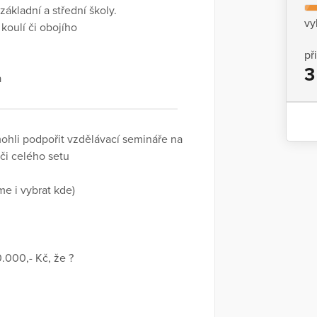
základní a střední školy.
vy
koulí či obojího
př
3
a
ohli podpořit vzdělávací semináře na
či celého setu
me i vybrat kde)
.000,- Kč, že ?