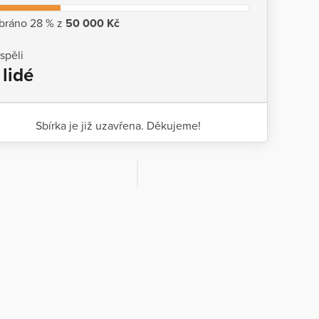
bráno 28 % z
50 000 Kč
ispěli
 lidé
Sbírka je již uzavřena. Děkujeme!