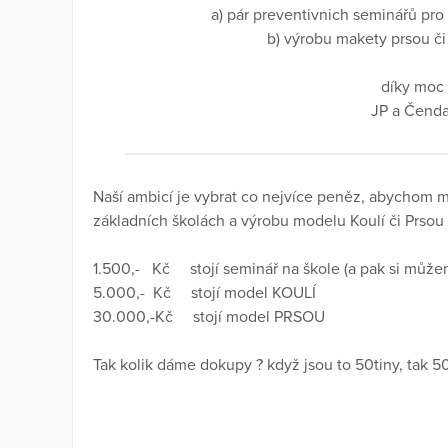
a) pár preventivnich seminářů pro 
b) výrobu makety prsou či 
díky moc
JP a Čend
Naší ambicí je vybrat co nejvíce peněz, abychom m
základních školách a výrobu modelu Koulí či Prsou 
1.500,- Kč stojí seminář na škole (a pak si může
5.000,- Kč stojí model KOULÍ
30.000,-Kč stojí model PRSOU
Tak kolik dáme dokupy ? když jsou to 50tiny, tak 50