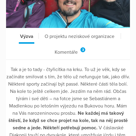
Výzva
O projektu neziskové organizace
3
Komentáře
Tak a je to tady - čtyřicítka na krku. To už je věk, kdy se
začínáte smiřovat s tím, že tělo už nefunguje tak, jako dřív.
Některé sporty začínají být passé. Některé části těla bolí.
Na kole to ještě celkem jde. Jezdím na něm rád. Občas
týrám i své děti – na fotce jsme se Sebastiánem a
Madlenkou po letošním výjezdu na Bukovou horu. Mám
na Vás narozeninovou prosbu.
Ne každej má takový
štěstí, že když se chce projet na kole, tak na něj prostě
sedne a jede. Někteří potřebují pomoc.
V čáslavské
Diakonii touží po dvoukole, které umožňuje jízdu i těm,