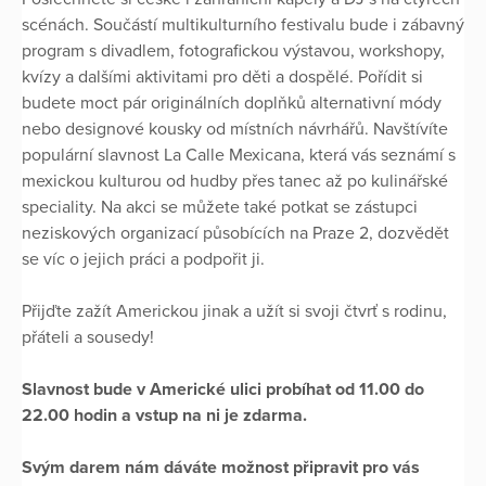
scénách. Součástí multikulturního festivalu bude i zábavný
program s divadlem, fotografickou výstavou, workshopy,
kvízy a dalšími aktivitami pro děti a dospělé. Pořídit si
budete moct pár originálních doplňků alternativní módy
nebo designové kousky od místních návrhářů. Navštívíte
populární slavnost La Calle Mexicana, která vás seznámí s
mexickou kulturou od hudby přes tanec až po kulinářské
speciality. Na akci se můžete také potkat se zástupci
neziskových organizací působících na Praze 2, dozvědět
se víc o jejich práci a podpořit ji.
Přijďte zažít Americkou jinak a užít si svoji čtvrť s rodinu,
přáteli a sousedy!
Slavnost bude v Americké ulici probíhat od 11.00 do
22.00 hodin a vstup na ni je zdarma.
Svým darem nám dáváte možnost připravit pro vás