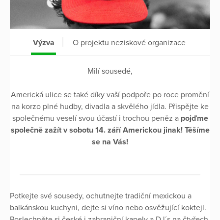
Výzva
O projektu neziskové organizace
Milí sousedé,
Americká ulice se také díky vaší podpoře po roce promění
na korzo plné hudby, divadla a skvělého jídla. Přispějte ke
společnému veselí svou účastí i trochou peněz a
pojďme
společně zažít v sobotu 14. září Americkou jinak! Těšíme
se na Vás!
Potkejte své sousedy, ochutnejte tradiční mexickou a
balkánskou kuchyni, dejte si víno nebo osvěžující koktejl.
Poslechněte si české i zahraniční kapely a DJ´s na čtyřech