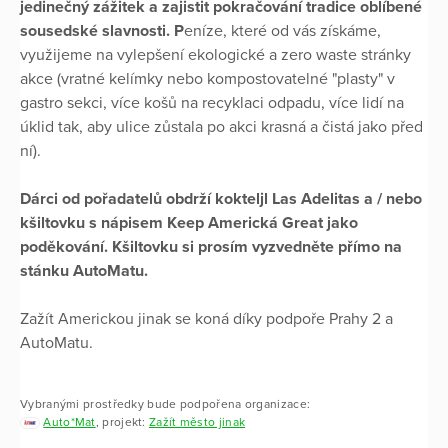
jedinečný zážitek a zajistit pokračování tradice oblíbené
sousedské slavnosti. P
eníze, které od vás získáme,
využijeme na vylepšení ekologické a zero waste stránky
akce (vratné kelímky nebo kompostovatelné "plasty" v
gastro sekci, více košů na recyklaci odpadu, více lidí na
úklid tak, aby ulice zůstala po akci krasná a čistá jako před
ní).
Dárci od pořadatelů obdrží kokteljl Las Adelitas a / nebo
kšiltovku s nápisem Keep Americká Great jako
poděkování. Kšiltovku si prosím vyzvedněte přímo na
stánku AutoMatu.
Zažít Americkou jinak se koná díky podpoře Prahy 2 a
AutoMatu.
Vybranými prostředky bude podpořena organizace:
Auto*Mat
, projekt:
Zažít město jinak