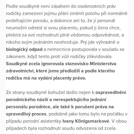
Podle soudkyně není zásahem do osobnostních práv
rodičky zamezení jejímu přání změnit polohu při normálně
probíhajícím porodu, a dokonce ani to, že jí personál
neumožní odnést si svou placentu, pokud ji žena chce,
přebírá za své rozhodnutí plně vědomou odpovědnost, a
nikoho svým jednáním neohrožuje. Prý jde výhradně o
biologický odpad
a nemocnice postupovala v souladu se
zákonem, když tento proti vůli rodičky zlikvidovala.
Soudkyně zcela ignorovala stanovisko Ministerstva
zdravotnictví, které jsme předložili a podle kterého
rodička má na vydání placenty právo.
Ze strany soudkyně bohužel došlo nejen k
ospravedlnění
porodnického násilí a nerespektujícího jednání
personálu porodnice, ale také k porušení práva na
spravedlivý proces
, podobně jako tomu bylo na počátku v
případu porodní asistentky
Ivany Königsmarkové
. V obou
případech byla rozhodnutí soudu odvozena od zcela