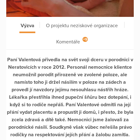
Výzva
O projektu neziskové organizace
+9
Komentáře
Paní Valentová přivedla na svět svoji dceru v porodnici v
Neratovicích v roce 2012. Personál nemocnice klientce
neumožnil porodit přirozeně ve zvolené poloze, ale
namísto toho ji držel násilím v poloze na zádech a
provedl jí navzdory jejímu nesouhlasu nástřih hráze.
Lékařka přestřihla ihned pupeční šňůru bez dotepání, i
když si to rodiče nepřáli. Paní Valentové odmítli na její
přání vydat placentu a propustit ji domů, i přesto, že byla
zcela zdravá a dítě také. Nemocnici jsme žalovali za
porodnické násilí. Soudkyně však vůbec neřešila právo
rodičky na respektování jejích přání a žalobu zamítla.