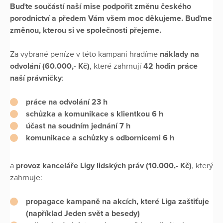
Buďte součástí naší mise podpořit změnu českého
porodnictví a předem Vám všem moc děkujeme. Buďme
změnou, kterou si ve společnosti přejeme.
Za vybrané peníze v této kampani hradíme
náklady na
odvolání (60.000,- Kč)
, které zahrnují
42 hodin práce
naší právničky
:
práce na odvolání 23 h
schůzka a komunikace s klientkou 6 h
účast na soudním jednání 7 h
komunikace a schůzky s odbornicemi 6 h
a
provoz kanceláře Ligy lidských práv (10.000,- Kč)
, který
zahrnuje:
propagace kampaně na akcích, které Liga zaštiťuje
(například Jeden svět a besedy)