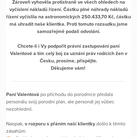
Zároveň vyhověla protistraně ve všech ohledech na
vyčíslení nákladů řízení. Částku plné náhrady nákladů
řízení vyčíslila na astronomických 250.433,70 Kč, částku
má uhradit naše klientka. Proti tomuto rozsudku jsme
samozřejmě podali odvolání.
Chcete-li i Vy podpořit právní zastupování paní
Valentové a tím celý boj za uznání práv rodících žen v
Česku, prosíme, přispějte.
Děkujeme vám!
Paní Valentová
po příchodu do porodnice předala
personálu svůj porodní plán, ale personál jej vůbec
nezohlednil.
Naopak,
v rozporu s přáním naší klientky
došlo k těmto
zásahům: