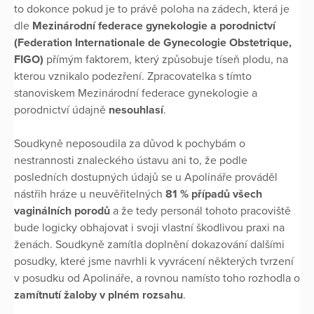
to dokonce pokud je to právě poloha na zádech, která je
dle
Mezinárodní federace gynekologie a porodnictví
(Federation Internationale de Gynecologie Obstetrique,
FIGO)
přímým faktorem, který způsobuje tíseň plodu, na
kterou vznikalo podezření. Zpracovatelka s tímto
stanoviskem Mezinárodní federace gynekologie a
porodnictví údajně
nesouhlasí
.
Soudkyně neposoudila za důvod k pochybám o
nestrannosti znaleckého ústavu ani to, že podle
posledních dostupných údajů se u Apolináře prováděl
nástřih hráze u neuvěřitelných
81 % případů všech
vaginálních porodů
a že tedy personál tohoto pracoviště
bude logicky obhajovat i svoji vlastní škodlivou praxi na
ženách. Soudkyně zamítla doplnění dokazování dalšími
posudky, které jsme navrhli k vyvrácení některých tvrzení
v posudku od Apolináře, a rovnou namísto toho rozhodla o
zamítnutí žaloby v plném rozsahu
.