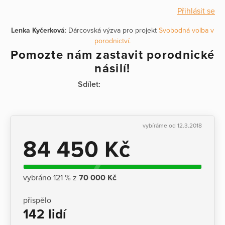
Přihlásit se
Lenka Kyčerková
: Dárcovská výzva pro projekt
Svobodná volba v
porodnictví.
Pomozte nám zastavit porodnické
násilí!
Sdílet:
vybíráme od 12.3.2018
84 450 Kč
vybráno 121 % z
70 000 Kč
přispělo
142 lidí