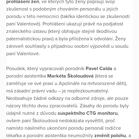
prohlášení žen
, ve kterých tyto ženy popisují svoji
zkušenost s podobným chováním personálu u jejich
porodu v této nemocnici (takřka identickou se zkušeností
paní Valentové). Prohlášení ukazují právě na podjatost
znaleckého ústavu (který obhajuje stejně škodlivou
paternalistickou praxi) a byla přiložena k odvolání. Ženy
zároveň souhlasily s případnou osobní výpovědí u soudu
paní Valentové.
Posudek, který vypracovali porodník
Pavel Calda
a
porodní asistentka
Markéta Školoudová
(která se
zaměřuje ve své praxi u Apolináře na mrtvorozené děti),
má zásadní právní vadu – je nepřezkoumatelný.
Neobsahuje žádné odkazy na odborné zdroje, ale pouze
názory těchto dvou zpracovatelů. Zásahy do porodu byly
údajně nutné z důvodu
suspektního CTG monitoru
,
ovšem paní Školoudová nedokázala vysvětlit, proč
namísto násilného ukončení porodu personál rodičce
lékařka a porodní asistentka neumožnily
změnit polohu
, a