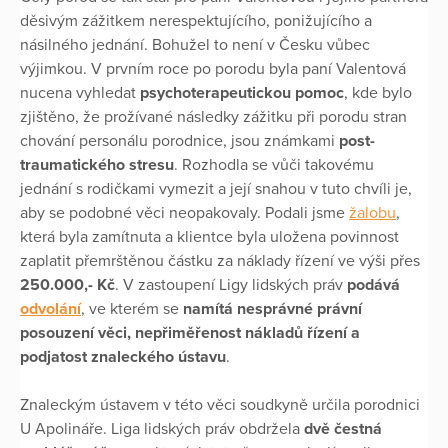
děsivým zážitkem nerespektujícího, ponižujícího a
násilného jednání. Bohužel to není v Česku vůbec
výjimkou. V prvním roce po porodu byla paní Valentová
nucena vyhledat
psychoterapeutickou pomoc
, kde bylo
zjištěno, že prožívané následky zážitku při porodu stran
chování personálu porodnice, jsou známkami
post-
traumatického stresu
. Rozhodla se vůči takovému
jednání s rodičkami vymezit a její snahou v tuto chvíli je,
aby se podobné věci neopakovaly. Podali jsme
žalobu
,
která byla zamítnuta a klientce byla uložena povinnost
zaplatit přemrštěnou částku za náklady řízení ve výši přes
250.000,- Kč
. V zastoupení Ligy lidských práv
podává
odvolání
, ve kterém se
namítá nesprávné právní
posouzení věci, nepřiměřenost nákladů řízení a
podjatost znaleckého ústavu
.
Znaleckým ústavem v této věci soudkyně určila porodnici
U Apolináře. Liga lidských práv obdržela
dvě čestná