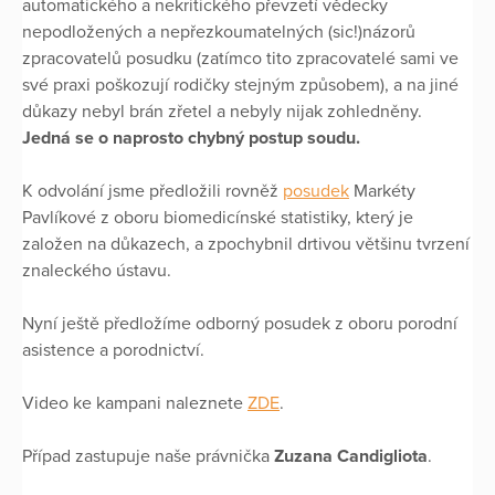
automatického a nekritického převzetí vědecky
nepodložených a nepřezkoumatelných (sic!)názorů
zpracovatelů posudku (zatímco tito zpracovatelé sami ve
své praxi poškozují rodičky stejným způsobem), a na jiné
důkazy nebyl brán zřetel a nebyly nijak zohledněny.
Jedná se o naprosto chybný postup soudu.
K odvolání jsme předložili rovněž
posudek
Markéty
Pavlíkové z oboru biomedicínské statistiky, který je
založen na důkazech, a zpochybnil drtivou většinu tvrzení
znaleckého ústavu.
Nyní ještě předložíme odborný posudek z oboru porodní
asistence a porodnictví.
Video ke kampani naleznete
ZDE
.
Případ zastupuje naše právnička
Zuzana Candigliota
.