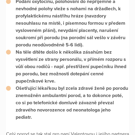
Podání
oxytocinu
, polohování do nepříjemné a
nevhodné
polohy vleže s nohami na držadlech
, k
profylaktickému
nástřihu hráze
(navzdory
nesouhlasu na místě, i písemnou formou v předem
vysloveném přání),
nevydání placenty
, narušení
soukromí při porodu (na porodní sál vešlo v závěru
porodu neodůvodněně 5-6 lidí).
Na těle dítěte došlo k několika zásahům bez
vysvětlení ze strany personálu, v přímém rozporu s
vůlí obou rodičů - např.
přestřižení pupečníku
ihned
po porodu, bez možnosti dotepání cenné
pupečníkové krve.
Ošetřující lékařkou byl zcela zdravé ženě po porodu
znemožněn ambulantní porod
, a to dokonce poté,
co si po telefonické domluvě závazně převzal
zdravého novorozence od neonatologa jeho
pediatr.
Celý porod se tak stal pro paní Valentovou i jejího partnera