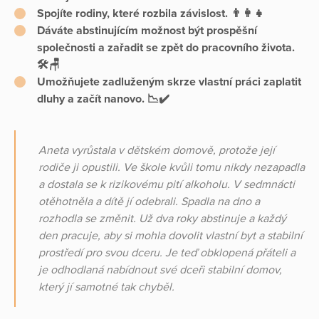
Spojíte rodiny, které rozbila závislost.
👨‍👩‍👧
Dáváte abstinujícím možnost být prospěšní
společnosti a zařadit se zpět do pracovního života.
🛠️🪑
Umožňujete zadluženým skrze vlastní práci zaplatit
dluhy a začít nanovo. 📉✔️
Aneta vyrůstala v dětském domově, protože její
rodiče ji opustili. Ve škole kvůli tomu nikdy nezapadla
a dostala se k rizikovému pití alkoholu. V sedmnácti
otěhotněla a dítě jí odebrali. Spadla na dno a
rozhodla se změnit. Už dva roky abstinuje a každý
den pracuje, aby si mohla dovolit vlastní byt a stabilní
prostředí pro svou dceru. Je teď obklopená přáteli a
je odhodlaná nabídnout své dceři stabilní domov,
který jí samotné tak chyběl.