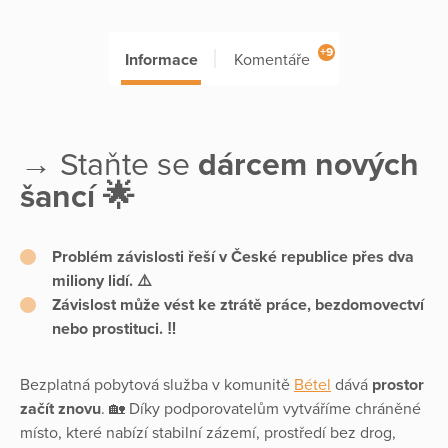
+9
Informace
Komentáře
→ Staňte se
dárcem nových
šancí 🌟
Problém závislosti řeší v České republice
přes dva
miliony lidí
. ⚠️
Závislost může vést ke
ztrátě práce, bezdomovectví
nebo prostituci.
‼️
Bezplatná pobytová služba v komunitě
Bétel
dává
prostor
začít znovu
. 🏡 Díky podporovatelům vytváříme chráněné
místo, které nabízí stabilní zázemí, prostředí bez drog,