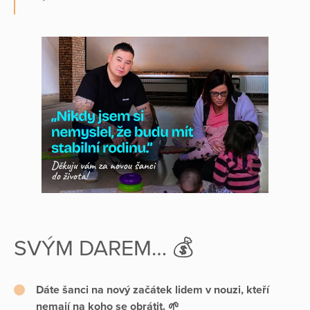
SVÝM DAREM… 💰
Dáte šanci na nový začátek lidem v nouzi, kteří
nemají na koho se obrátit. 🌱