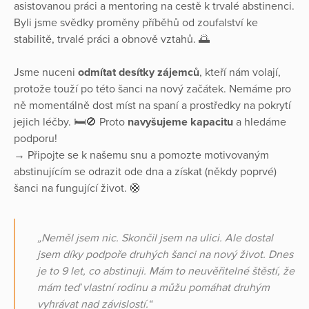
asistovanou práci a mentoring na cestě k trvalé abstinenci.
Byli jsme svědky proměny příběhů od zoufalství ke
stabilitě, trvalé práci a obnově vztahů. 🌅
Jsme nuceni
odmítat desítky zájemců
, kteří nám volají,
protože touží po této šanci na nový začátek. Nemáme pro
ně momentálně dost míst na spaní a prostředky na pokrytí
jejich léčby. 🛏️🚫 Proto
navyšujeme kapacitu
a hledáme
podporu!
→ Připojte se k našemu snu a pomozte motivovaným
abstinujícím se odrazit ode dna a získat (někdy poprvé)
šanci na fungující život. 🛟
„Neměl jsem nic. Skončil jsem na ulici. Ale dostal
jsem díky podpoře druhých šanci na nový život. Dnes
je to 9 let, co abstinuji. Mám to neuvěřitelné štěstí, že
mám teď vlastní rodinu a můžu pomáhat druhým
vyhrávat nad závislostí.“