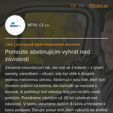
CZ
/
EN
Přihlásit se
BÉTEL CZ z.s.
JINÉ
SOCIÁLNĚ ZNEVÝHODNĚNÉ SKUPINY
Pomozte abstinujícím vyhrát nad
závislostí
Závislost nevzniká jen tak, ale rodí se z bolesti – z týrání,
samoty, zanedbání – situací, kdy byl útěk k drogám
jedinou nabízenou úlevou. Abstinující jsou lidé, kteří byli
životem sraženi na kolena, ale rozhodli se nevzdat a
bojovat. A potřebují teď někoho, kdo jim na této cestě
pomůže. Pomáháme závislým už 20 let vyhrávat nad
závislostí. V lednu otevíráme dalších 8 lůžek a hledáme k
tomu podporu. Darujte pobyt těm, kteří vykročili ke změně