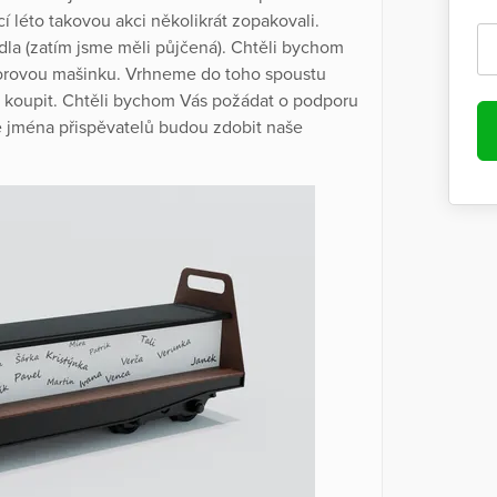
í léto takovou akci několikrát zopakovali.
dla (zatím jsme měli půjčená). Chtěli bychom
torovou mašinku. Vrhneme do toho spoustu
a koupit. Chtěli bychom Vás požádat o podporu
jména přispěvatelů budou zdobit naše