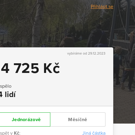
Přihlásit se
vybíráme od 29.12.2023
14 725 Kč
ispělo
4 lidí
Jednorázově
Měsíčně
ispět v
Kč
:
Jiná částka