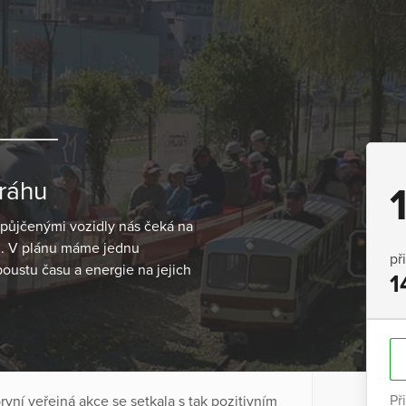
dráhu
 půjčenými vozidly nás čeká na
el. V plánu máme jednu
př
ustu času a energie na jejich
1
Př
vní veřejná akce se setkala s tak pozitivním