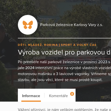
Parková železnice Karlovy Vary z.s.
DĚTI, MLÁDEŽ, RODINA
SPORT A VOLNÝ ČAS
Výroba vozidel pro parkovou 
Po premiéře naší parkové železnice v prosinci 2023 s
jaře 2024 intenzivní práce na výrobě vlastních vozid
motorovou mašinku a 3 lavicové vagonky. Vrhneme spo
stavbu, ale jsou věci, které se musí prostě koupit.
3
Informace
Komentáře
Vážení příznivci, je nám velikým potěšením, že naše pr