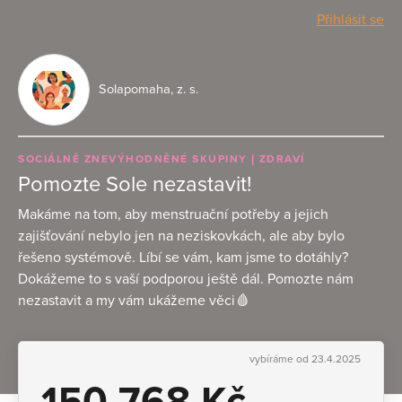
Přihlásit se
Solapomaha, z. s.
SOCIÁLNĚ ZNEVÝHODNĚNÉ SKUPINY
ZDRAVÍ
Pomozte Sole nezastavit!
Makáme na tom, aby menstruační potřeby a jejich
zajišťování nebylo jen na neziskovkách, ale aby bylo
řešeno systémově. Líbí se vám, kam jsme to dotáhly?
Dokážeme to s vaší podporou ještě dál. Pomozte nám
nezastavit a my vám ukážeme věci🩸
vybíráme od 23.4.2025
150 768 Kč