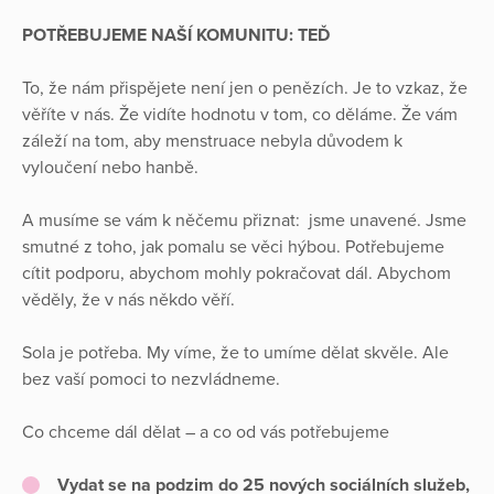
POTŘEBUJEME NAŠÍ KOMUNITU: TEĎ
To, že nám přispějete není jen o penězích. Je to vzkaz, že
věříte v nás. Že vidíte hodnotu v tom, co děláme. Že vám
záleží na tom, aby menstruace nebyla důvodem k
vyloučení nebo hanbě.
A musíme se vám k něčemu přiznat: jsme unavené. Jsme
smutné z toho, jak pomalu se věci hýbou. Potřebujeme
cítit podporu, abychom mohly pokračovat dál. Abychom
věděly, že v nás někdo věří.
Sola je potřeba. My víme, že to umíme dělat skvěle. Ale
bez vaší pomoci to nezvládneme.
Co chceme dál dělat – a co od vás potřebujeme
Vydat se na podzim do 25 nových sociálních služeb
,