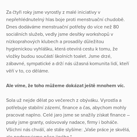
Za čtyři roky jsme vyrostly z malé iniciativy v
nepřehlédnutelný hlas boje proti menstruační chudobě.
Dnes dodáváme menstruační potřeby do více než 80
sociálních služeb, vedly jsme desítky workshopů v
nízkoprahových klubech a prosadily důležitou
hygienickou vyhlášku, která otevírá cestu k tomu, že
vložky budou součástí školních toalet. Jsme drzé,
zábavné, sympatické a drží nás úžasná komunita lidí, kteří
věří v to, co děláme.
Ale víme, že toho můžeme dokázat ještě mnohem víc.
Sola už nejde dělat po večerech z obýváku. Vyrostla a
potřebuje stabilní zázemí, finance a čas, abychom mohly
pracovat naplno. Celé jaro jsme se snažily získat finance –
psaly jsme granty, oslovovaly nadace, firmy i boháče.
Všichni nás chválí, ale stále slyšíme: „Vaše práce je skvělá,
ale podporujeme něco jiného.“