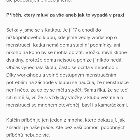
Příběh, který mluví za vše aneb jak to vypadá v praxi
Setkaly jsme se s Katkou. Je jí 17 a chodí do
nízkoprahového klubu, kde jsme vedly workshop o
menstruaci. Katka nemá doma stabilní podmínky, ani
nikoho na koho by se mohla obrátit. Vložku mívá klidně
dva dny, protože doma nejsou a peníze jí nikdo nedá.
Občas vynechala školu, často se ocitla v nepohodlí.
Díky workshopu a volně dostupným menstruačním
potřebám na záchodě v klubu se naučila, že menstruace
není něco, za co by se měla stydět. Sama říká, že se teď
cítí silnější, ví, že si vždycky vložky v klubu vezme a o
menstruaci se mnohem otevřeněji baví i s kamarádkami.
Katčin příběh je jen jeden z mnoha, které dokazují, jak
zásadní je naše práce. Ale bez vaší pomoci podobných
příběhů nebude víc.