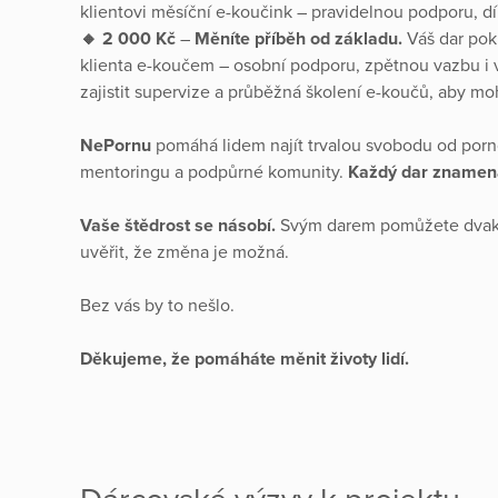
klientovi měsíční e-koučink – pravidelnou podporu, d
🔸 2 000 Kč
–
Měníte příběh od základu.
Váš dar pok
klienta e-koučem – osobní podporu, zpětnou vazbu i v
zajistit supervize a průběžná školení e-koučů, aby m
NePornu
pomáhá lidem najít trvalou svobodu od porno
mentoringu a podpůrné komunity.
Každý dar znamená
Vaše štědrost se násobí.
Svým darem pomůžete dvakrát
uvěřit, že změna je možná.
Bez vás by to nešlo.
Děkujeme, že pomáháte měnit životy lidí.