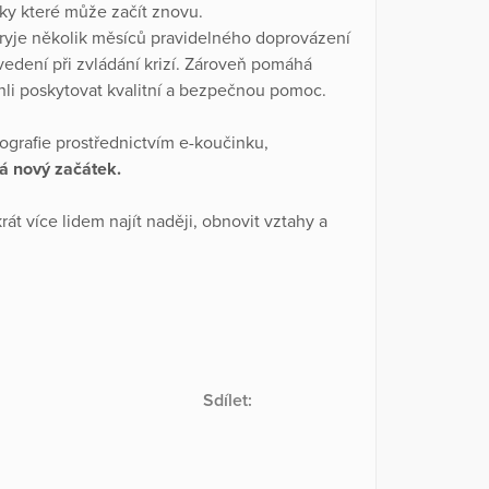
íky které může začít znovu.
ryje několik měsíců pravidelného doprovázení
edení při zvládání krizí. Zároveň pomáhá
ohli poskytovat kvalitní a bezpečnou pomoc.
grafie prostřednictvím e-koučinku,
 nový začátek.
 více lidem najít naději, obnovit vztahy a
Sdílet: