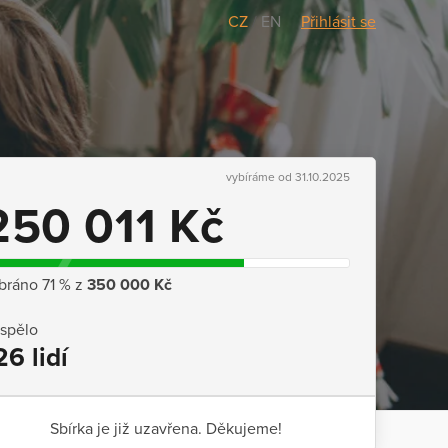
CZ
/
EN
Přihlásit se
vybíráme od 31.10.2025
250 011 Kč
bráno 71 % z
350 000 Kč
ispělo
26 lidí
Sbírka je již uzavřena. Děkujeme!