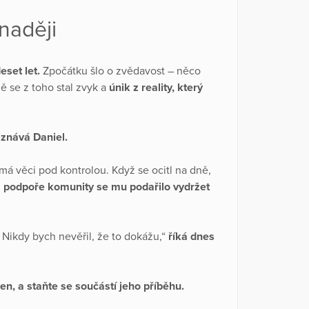
naději
eset let.
Zpočátku šlo o zvědavost – něco
 se z toho stal zvyk a
únik z reality, který
iznává Daniel.
má věci pod kontrolou. Když se ocitl na dně,
 podpoře komunity se mu podařilo vydržet
 Nikdy bych nevěřil, že to dokážu,“
říká dnes
en, a staňte se součástí jeho příběhu.