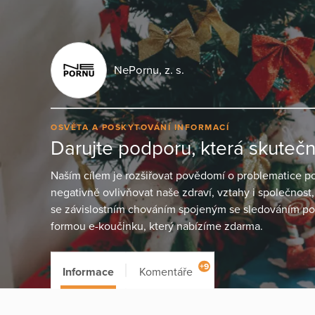
NePornu, z. s.
OSVĚTA A POSKYTOVÁNÍ INFORMACÍ
Darujte podporu, která skute
Naším cílem je rozšiřovat povědomí o problematice po
negativně ovlivňovat naše zdraví, vztahy i společnost,
se závislostním chováním spojeným se sledováním por
formou e-koučinku, který nabízíme zdarma.
+9
Informace
Komentáře