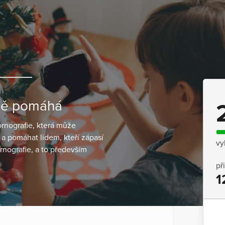
čně pomáhá
rnografie, která může
 a pomáhat lidem, kteří zápasí
vy
nografie, a to především
př
1