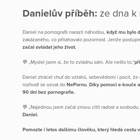
Danielův příběh:
ze dna k 
Daniel na pornografii narazil náhodou,
když mu bylo d
zakázaného, co přitahovalo pozornost. Jenže postupně
začal ovládat jeho život.
💬 „Myslel jsem si, že to zvládnu sám. Ale nešlo to,“
př
Daniel ztrácel chuť do vztahů, sebevědomí i pocit, že 
rozhodl se ozvat do
NePornu
.
Díky pomoci e-kouče a
90 dní bez pornografie.
💬 „Najednou jsem začal znovu cítit radost a svobodu.
Daniel.
Pomozte i letos dalšímu člověku, který hledá cestu v