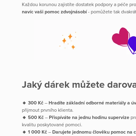
Každou korunou zajistíte dostatek podpory a péče pro 
navíc vaši pomoc zdvojnásobí
- pomůžete tak dvakrát 
Jaký dárek můžete darova
🔸 300 Kč
–
Hradíte
základní odborné materiály a úv
přijmout prvního klienta.
🔸 500 Kč
–
Přispíváte na
jednu hodinu supervize
pro
kvalitu poskytované pomoci.
🔸 1 000 Kč
–
Darujete jednomu člověku pomoc na c