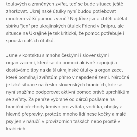
toulavých a zraněných zvířat, teď se bude situace ještě
zhoršovat. Ukrajinské útulky nyní budou potřebovat
mnohem větší pomoc zvenčí! Nejdříve jsme chtěli udělat
sbírku "jen" pro ukrajinských útulek Friend v Dnipru, ale
situace na Ukrajině je tak kritická, že pomoc potřebuje i
spousta dalších útulků.
Jsme v kontaktu s mnoha českými i slovenskými
organizacemi, které se do pomoci aktivně zapojují a
dostáváme tipy na další ukrajinské útulky a organizace,
které pomáhají zvířatům přímo v napadené zemi. Náročná
je také situace na česko-slovenských hranicích, kde se
nyní snažíme podporovat aktivní pomoc právě uprchlíkům
se zvířaty. Za peníze vybrané od dárců posíláme na
hraniční přechody krmivo pro zvířata, vodítka, obojky a
hlavně přepravky, protože mnoho lidí nese kočky a malé
psy jen v náručí, v provizorních taškách nebo prostě v
krabicích.