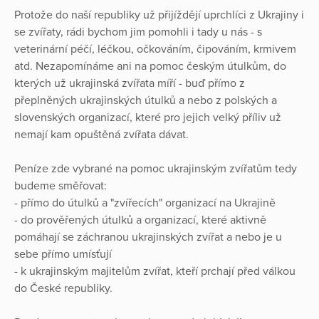
Protože do naší republiky už přijíždějí uprchlíci z Ukrajiny i
se zvířaty, rádi bychom jim pomohli i tady u nás - s
veterinární péčí, léčkou, očkováním, čipováním, krmivem
atd. Nezapomínáme ani na pomoc českým útulkům, do
kterých už ukrajinská zvířata míří - buď přímo z
přeplněných ukrajinských útulků a nebo z polských a
slovenských organizací, které pro jejich velký příliv už
nemají kam opuštěná zvířata dávat.
Peníze zde vybrané na pomoc ukrajinským zvířatům tedy
budeme směřovat:
- přímo do útulků a "zvířecích" organizací na Ukrajině
- do prověřených útulků a organizací, které aktivně
pomáhají se záchranou ukrajinských zvířat a nebo je u
sebe přímo umísťují
- k ukrajinským majitelům zvířat, kteří prchají před válkou
do České republiky.