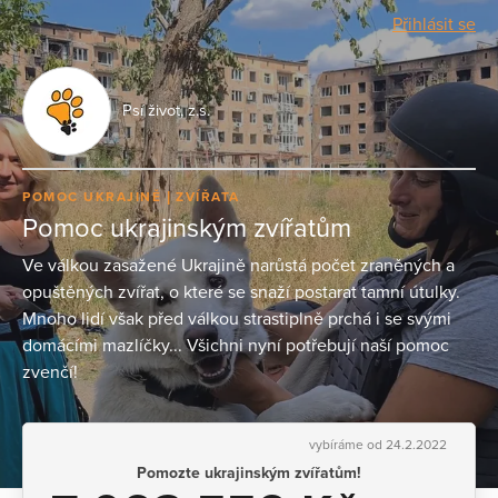
Přihlásit se
Psí život, z.s.
POMOC UKRAJINĚ
ZVÍŘATA
Pomoc ukrajinským zvířatům
Ve válkou zasažené Ukrajině narůstá počet zraněných a
opuštěných zvířat, o které se snaží postarat tamní útulky.
Mnoho lidí však před válkou strastiplně prchá i se svými
domácími mazlíčky... Všichni nyní potřebují naší pomoc
zvenčí!
vybíráme od 24.2.2022
Pomozte ukrajinským zvířatům!