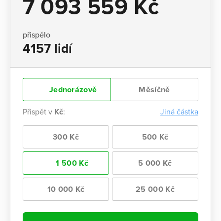
7 093 559 Kč
přispělo
4157 lidí
Jednorázově
Měsíčně
Přispět v
Kč
:
Jiná částka
300 Kč
500 Kč
1 500 Kč
5 000 Kč
10 000 Kč
25 000 Kč