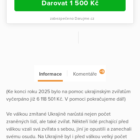
Darovat
1 500
Kč
zabezpečeno Darujme.cz
+9
Informace
Komentáře
(Ke konci roku 2025 bylo na pomoc ukrajinským zvířatům
vyčerpáno již 6 118 501 Kč. V pomoci pokračujeme dál!)
Ve válkou zmítané Ukrajině narůstá nejen počet
zraněných lidí, ale také zvířat. Někteří lidé prchající před
válkou vzali svá zvířata s sebou, jiní je opustili a zanechali
svému osudu. Na Ukrajině byl i před válkou velký počet