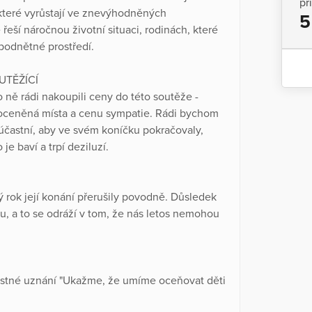
př
které vyrůstají ve znevýhodněných
5
eší náročnou životní situaci, rodinách, které
 podnětné prostředí.
UTĚŽÍCÍ
 ně rádi nakoupili ceny do této soutěže -
 oceněná místa a cenu sympatie. Rádi bychom
zúčastní, aby ve svém koníčku pokračovaly,
e baví a trpí deziluzí.
 rok její konání přerušily povodně. Důsledek
u, a to se odráží v tom, že nás letos nemohou
estné uznání "Ukažme, že umíme oceňovat děti