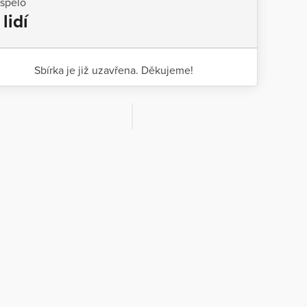
ispělo
 lidí
Sbírka je již uzavřena. Děkujeme!