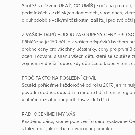
Soutěž s názvem UKAŽ, CO UMÍŠ je určena pro děti, 
podmínkách - v dětských domovech, v rodinách, které ř
dlouhodobě s velkými těžkostmi zajišťují pro své děti
Z VAŠICH DARŮ BUDOU ZAKOUPENY CENY PRO SO
Přihlášeno je 150 dětí a z vašich příspěvků bychom pro
drobné ceny pro všechny účastníky, ceny pro první 3
ocenili odvahu a snahu všech dětí, které se soutěže 
zejména v dnešní době, kdy děti často tápou v tom, co j
PROČ TAKTO NA POSLEDNÍ CHVÍLI
Soutěž pořádáme každoročně od roku 2017, jen minulý
povodní dodnes dopadá na mnoho lidí i firem v region
v plném rozsahu podpořit dosavadní dárci.
RÁDI OCENÍME I MY VÁS
Každému dárci, kromě potvrzení o daru, vystavíme Č
s talentem" jako sebemotivační připomínku.