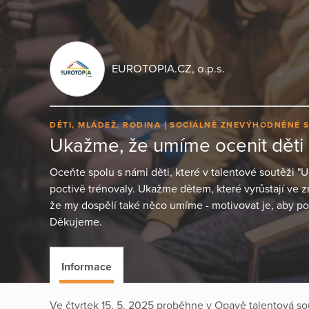
EUROTOPIA.CZ, o.p.s.
DĚTI, MLÁDEŽ, RODINA
SOCIÁLNĚ ZNEVÝHODNĚNÉ 
Ukažme, že umíme ocenit děti 
Oceňte spolu s námi děti, které v talentové soutěži "
poctivě trénovaly. Ukažme dětem, které vyrůstají v
že my dospělí také něco umíme - motivovat je, aby pok
Děkujeme.
Informace
Ve čtvrtek 15. 5. 2025 proběhne v Opavě talentová so