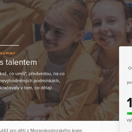
SKUPINY
s talentem
Oc
Ukaž, co umíš", předvedou, na co
e znevýhodněných podmínkách,
po
račovaly v tom, co dělají.
vy
utěž pro dětí z Moravskoslezského kraje.