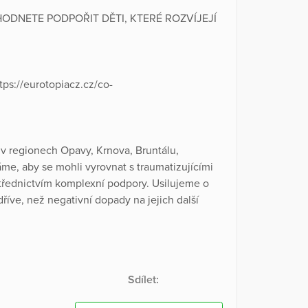
ODNETE PODPOŘIT DĚTI, KTERÉ ROZVÍJEJÍ
tps://eurotopiacz.cz/co-
v regionech Opavy, Krnova, Bruntálu,
e, aby se mohli vyrovnat s traumatizujícími
střednictvím komplexní podpory. Usilujeme o
říve, než negativní dopady na jejich další
Sdílet: