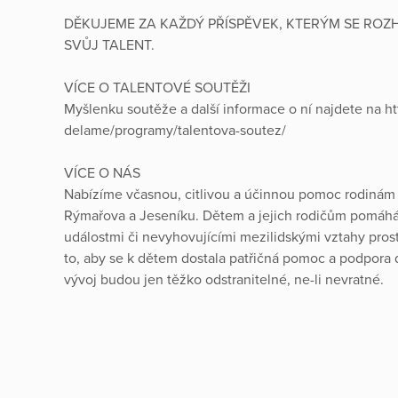
DĚKUJEME ZA KAŽDÝ PŘÍSPĚVEK, KTERÝM SE ROZH
SVŮJ TALENT.
VÍCE O TALENTOVÉ SOUTĚŽI
Myšlenku soutěže a další informace o ní najdete na ht
delame/programy/talentova-soutez/
VÍCE O NÁS
Nabízíme včasnou, citlivou a účinnou pomoc rodinám 
Rýmařova a Jeseníku. Dětem a jejich rodičům pomáhám
událostmi či nevyhovujícími mezilidskými vztahy pro
to, aby se k dětem dostala patřičná pomoc a podpora d
vývoj budou jen těžko odstranitelné, ne-li nevratné.