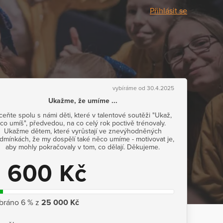
Přihlásit se
vybíráme od 30.4.2025
Ukažme, že umíme ...
eňte spolu s námi děti, které v talentové soutěži "Ukaž,
co umíš", předvedou, na co celý rok poctivě trénovaly.
Ukažme dětem, které vyrůstají ve znevýhodněných
dmínkách, že my dospělí také něco umíme - motivovat je,
aby mohly pokračovaly v tom, co dělají. Děkujeme.
1 600 Kč
bráno 6 % z
25 000 Kč