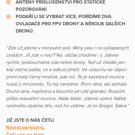
ANTÉNY PŘÍSLUŠENSTVÍ PRO STATICKÉ
POZOROVÁNÍ
PODAŘÍ LI SE VYBRAT VÍCE, POŘÍDÍME DVA
OVLADAČE PRO FPV DRONY A NĚKOLIK DALŠÍCH
DRONŮ.
“Zde už jdeme v minovém poli. Miny jsou i na vyšlapaných
cestách. Jít zde v noci? No, občas chodíme :-). Jdeme
rychle, posloucháme zda neletí drony. Teď už čekáte jen
kdy začne palba, co a odkud přiletí. Ve vzduchu se objeví
první malý černý mráček, pak nic. To je kazetová munice
russů z minometu. Tu my nemáme. První rána, ale selhala.
Druhá rána, nepřesná a bouchlo jen pár granátů. Russům
přišla nekvalitní munice. Naše štěstí. Jdeme vpřed. Nářek
raněného slyšíme dřív, než ho vidíme. Je to Gregor. Sakra.”
JIŽ JSTE O NÁS ČETLI
Návrat partyzánů.
Češi sází na život.