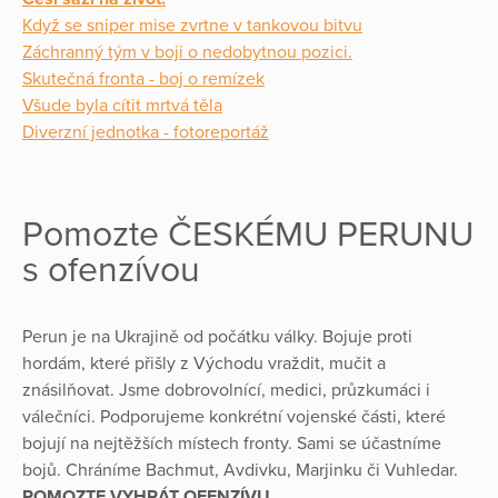
Když se sniper mise zvrtne v tankovou bitvu
Záchranný tým v boji o nedobytnou pozici.
Skutečná fronta - boj o remízek
Všude byla cítit mrtvá těla
Diverzní jednotka - fotoreportáž
Pomozte ČESKÉMU PERUNU
s ofenzívou
Perun je na Ukrajině od počátku války. Bojuje proti
hordám, které přišly z Východu vraždit, mučit a
znásilňovat. Jsme dobrovolnící, medici, průzkumáci i
válečníci. Podporujeme konkrétní vojenské části, které
bojují na nejtěžších místech fronty. Sami se účastníme
bojů. Chráníme Bachmut, Avdivku, Marjinku či Vuhledar.
POMOZTE VYHRÁT OFENZÍVU