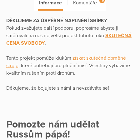
+9
Informace
Komentáře
DĚKUJEME ZA ÚSPĚŠNÉ NAPLNĚNÍ SBÍRKY
Pokud zvažujete další podporu, poprosíme abyste ji
směřovali na náš největší projekt tohoto roku
SKUTEČNÁ
CENA SVOBODY
.
Tento projekt pomůže klukům
získat skutečné obrněné
stroje,
které potřebují pro plnění misí. Všechny vybavíme
kvalitním rušením proti dronům.
Děkujeme, že bojujete s námi a nevzdáváte se!
Pomozte nám udělat
Russům pápá!