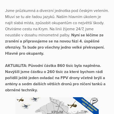
Jsme průzkumná a diverzní jednotka pod českým velením.
Mluví se tu ale řadou jazyků. Naším hlavním úkolem je
najít slabá místa, způsobit okupantům co největší škody.
Otvíráme cestu na Krym. Na linii žijeme 24/7, jsme
neustále v dosahu minometné palby.
Nyní se léčíme ze
zranění a připravujeme se na novou fázi 4. úspěšné
ofenzívy. Ta bude pro všechny jedno velké překvapení.
Hlavně pro okupanty.
AKTUALITA: Původní částka 860 tisíc byla naplněna.
Navýšili jsme částku o 260 tisíc za které bychom rádi
pořídili ještě jeden ovladač na FPV drony včetně brýlí a
antény a sedm dalších větších dronů pro ničení tanků a
obrněné techniky.