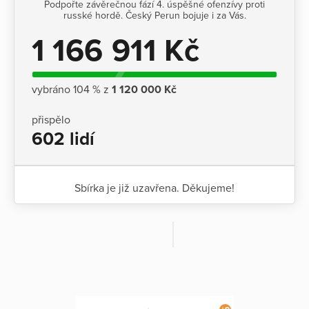
Podpořte závěrečnou fází 4. úspěšné ofenzívy proti
russké hordě. Český Perun bojuje i za Vás.
1 166 911 Kč
vybráno 104 % z
1 120 000 Kč
přispělo
602 lidí
Sbírka je již uzavřena. Děkujeme!