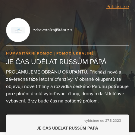
Přihlásit se
zdravotnízajištění z.s.
HUMANITÁRNÍ POMOC
POMOC UKRAJINĚ
JE ČAS UDĚLAT RUSSŮM PÁPÁ
PROLAMUJEME OBRANU OKUPANTŮ. Přichází nová a
závěrečná fáze letošní ofenzívy. V obraně okupantů se
objevují nové trhliny a rozvidka českého Perunu potřebuje
pro splnění úkolů vyloďovací čluny, drony a další klíčové
vybavení. Brzy bude čas na pořádný průlom.
vybíráme od 27.8.2023
JE ČAS UDĚLAT RUSSŮM PÁPÁ