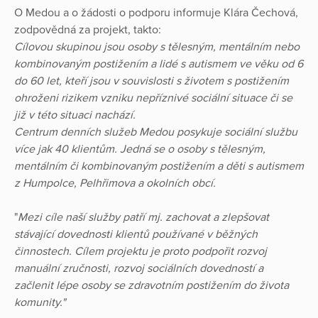
O Medou a o žádosti o podporu informuje Klára Čechová,
zodpovědná za projekt, takto:
Cílovou skupinou jsou osoby s tělesným, mentálním nebo
kombinovaným postižením a lidé s autismem ve věku od 6
do 60 let, kteří jsou v souvislosti s životem s postižením
ohroženi rizikem vzniku nepříznivé sociální situace či se
již v této situaci nachází.
Centrum denních služeb Medou posykuje sociální službu
více jak 40 klientům. Jedná se o osoby s tělesným,
mentálním či kombinovaným postižením a děti s autismem
z Humpolce, Pelhřimova a okolních obcí.
"
Mezi cíle naší služby patří mj. zachovat a zlepšovat
stávající dovednosti klientů používané v běžných
činnostech. Cílem projektu je proto podpořit rozvoj
manuální zručnosti, rozvoj sociálních dovedností a
začlenit lépe osoby se zdravotním postižením do života
komunity."