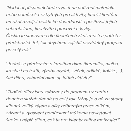
"Nadační příspěvek bude využit na pořízení materiálu
nebo pomůcek nezbytných pro aktivity, které klientům
umožní rozvíjet praktické dovednosti a posilovat jejich
sebeobsluhu, kreativitu i pracovní návyky.
Částka je stanovena dle finančních zkušeností a potřeb z
předchozích let, tak abychom zajistili pravidelný program
po celý rok."
"
Jedná se především o kreativní dílnu (keramika, malba,
kresba i na textil, výroba mýdel, svíček, odlitků, koláže,…),
šicí dílnu, zahradní dílnu aj. tvůrčí aktivity".
"
Tvořivé dílny jsou zařazeny do programu v centru
denních služeb denně po celý rok. Vždy je o ně ze strany
klientů veliký zájem a díky odborným pracovníkům,
zázemí a vybavení pomůckami můžeme poskytovat
širokou náplň dílen, což je pro klienty velice motivující."