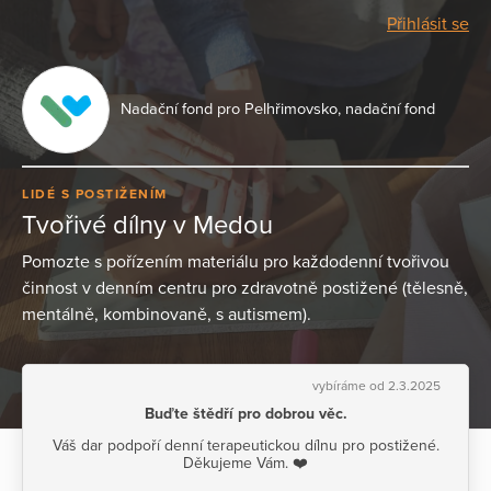
Přihlásit se
Nadační fond pro Pelhřimovsko, nadační fond
LIDÉ S POSTIŽENÍM
Tvořivé dílny v Medou
Pomozte s pořízením materiálu pro každodenní tvořivou
činnost v denním centru pro zdravotně postižené (tělesně,
mentálně, kombinovaně, s autismem).
vybíráme od 2.3.2025
Buďte štědří pro dobrou věc.
Váš dar podpoří denní terapeutickou dílnu pro postižené.
Děkujeme Vám. ❤️