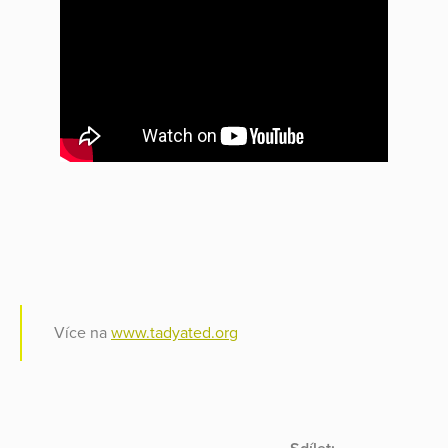
Více na
www.tadyated.org