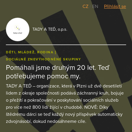
CZ
/
EN
Přihlásit se
TADY A TEĎ, o.p.s.
DĚTI, MLÁDEŽ, RODINA
SOCIÁLNĚ ZNEVÝHODNĚNÉ SKUPINY
Pomáhali jsme druhým 20 let. Teď
potřebujeme pomoc my.
TADY A TEĎ – organizace, která v Plzni už dvě desetiletí
lidem z okraje společnosti podává záchranný kruh, bojuje
o přežití a pokračování v poskytování sociálních služeb
pro více než 800 lidí žijící v chudobě. NOVĚ: Díky
štědrému dárci se teď každý nový příspěvek automaticky
zdvojnásobí, dokud nedosáhneme cíle.