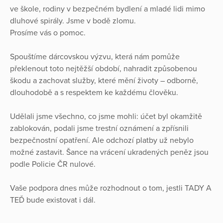
ve škole, rodiny v bezpečném bydlení a mladé lidi mimo
dluhové spirály. Jsme v bodě zlomu.
Prosíme vás o pomoc.
Spouštíme dárcovskou výzvu, která nám pomůže
překlenout toto nejtěžší období, nahradit způsobenou
škodu a zachovat služby, které mění životy – odborně,
dlouhodobě a s respektem ke každému člověku.
Udělali jsme všechno, co jsme mohli: účet byl okamžitě
zablokován, podali jsme trestní oznámení a zpřísnili
bezpečnostní opatření. Ale odchozí platby už nebylo
možné zastavit. Šance na vrácení ukradených peněz jsou
podle Policie ČR nulové.
Vaše podpora dnes může rozhodnout o tom, jestli TADY A
TEĎ bude existovat i dál.